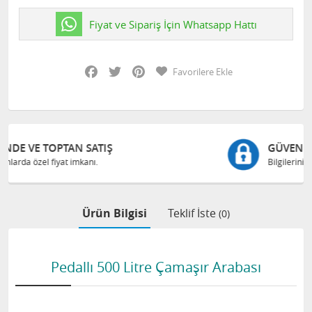
Fiyat ve Sipariş İçin Whatsapp Hattı
Facebook
Twitter
Pinterest
Favorilere Ekle
GÜVENLI ALIŞVERIŞ
Bilgileriniz 128 Bit SSL ile güvende
Ürün Bilgisi
Teklif İste
(0)
Pedallı 500 Litre Çamaşır Arabası