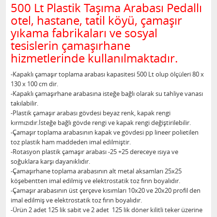
500 Lt Plastik Taşıma Arabası Pedallı
otel, hastane, tatil köyü, çamaşır
yıkama fabrikaları ve sosyal
tesislerin çamaşırhane
hizmetlerinde kullanılmaktadır.
-Kapaklı çamaşır toplama arabası kapasitesi 500 Lt olup ölçüleri 80 x
130 x 100 cm dir.
-Kapaklı çamaşırhane arabasına isteğe bağlı olarak su tahliye vanası
takılabilir.
-Plastik çamaşır arabası gövdesi beyaz renk, kapak rengi
kırmızıdır.İsteğe bağlı gövde rengi ve kapak rengi değiştirilebilir.
-Çamaşır toplama arabasının kapak ve gövdesi pp lineer polietilen
toz plastik ham maddeden imal edilmiştir.
-Rotasyon plastik çamaşır arabası -25 +25 dereceye ısıya ve
soğuklara karşı dayanıklıdır.
-Çamaşırhane toplama arabasının alt metal aksamları 25x25
köşebentten imal edilmiş ve elektrostatik toz fırın boyalıdır.
-Çamaşır arabasının üst çerçeve kısımları 10x20 ve 20x20 profil den
imal edilmiş ve elektrostatik toz fırın boyalıdır.
-Ürün 2 adet 125 lik sabit ve 2 adet 125 lik döner kilitli teker üzerine