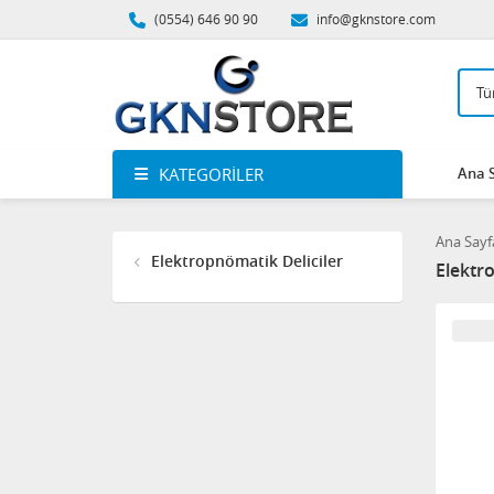
(0554) 646 90 90
info@gknstore.com
KATEGORILER
Ana 
Ana Sayf
Elektropnömatik Deliciler
Elektr