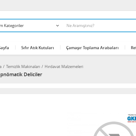
Sayfa
Sıfır Atık Kutuları
Çamaşır Toplama Arabaları
Re
a
Temizlik Makinaları
Hırdavat Malzemeleri
opnömatik Deliciler