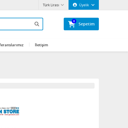
Türk Lirası
Üyelik
0
Sepetim
feranslarımız
İletişim