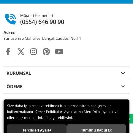
Müşteri Hizmetleri
(0554) 646 90 90
Adres
Yunusemre Mahallesi Bahçeli Caddesi No:14
KURUMSAL
ÖDEME
Size daha iyi hizmet verebilmek için internet sitemizde çerezler
kullanılmaktadır. Çerez Politikaları Aydınlatma Metni’ni okuyabilir ve
© 2020 GKN STORE TEMİZLİK MADDELERİ SAN TİC LTD ŞTİ Tüm hakları
dilerseniz tercihlerinizi değiştirebilirsiniz.
Whatsapp
saklıdır.
Tercihleri Ayarla
Tümünü Kabul Et