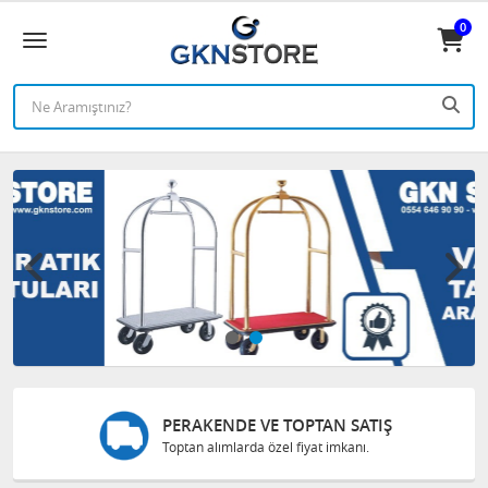
0
GÜVENLI ALIŞVERIŞ
Bilgileriniz 128 Bit SSL ile güvende