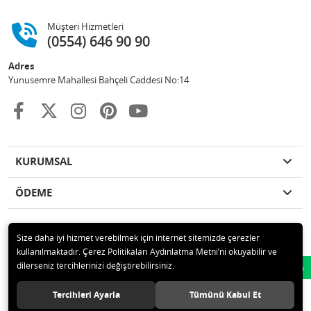
Müşteri Hizmetleri
(0554) 646 90 90
Adres
Yunusemre Mahallesi Bahçeli Caddesi No:14
KURUMSAL
ÖDEME
Size daha iyi hizmet verebilmek için internet sitemizde çerezler
kullanılmaktadır. Çerez Politikaları Aydınlatma Metni’ni okuyabilir ve
© 2020 GKN STORE TEMİZLİK MADDELERİ SAN TİC LTD ŞTİ Tüm hakları
dilerseniz tercihlerinizi değiştirebilirsiniz.
Whatsapp
saklıdır.
Tercihleri Ayarla
Tümünü Kabul Et