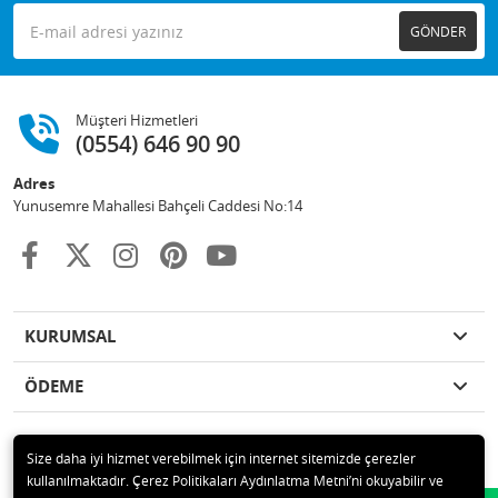
GÖNDER
Müşteri Hizmetleri
(0554) 646 90 90
Adres
Yunusemre Mahallesi Bahçeli Caddesi No:14
KURUMSAL
ÖDEME
Size daha iyi hizmet verebilmek için internet sitemizde çerezler
kullanılmaktadır. Çerez Politikaları Aydınlatma Metni’ni okuyabilir ve
© 2020 GKN STORE TEMİZLİK MADDELERİ SAN TİC LTD ŞTİ Tüm hakları