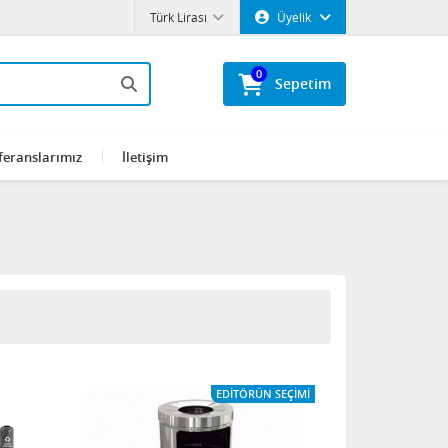
Türk Lirası
Üyelik
0
Sepetim
feranslarımız
İletişim
EDITÖRÜN SEÇIMI