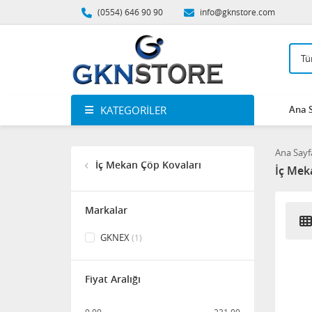
(0554) 646 90 90
info@gknstore.com
KATEGORILER
Ana 
Ana Sayf
İç Mekan Çöp Kovaları
İç Mek
Markalar
GKNEX
(1)
Fiyat Aralığı