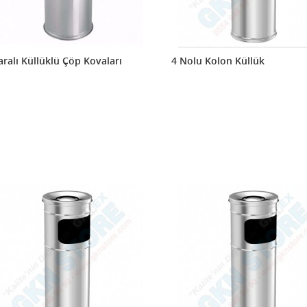
aralı Küllüklü Çöp Kovaları
4 Nolu Kolon Küllük