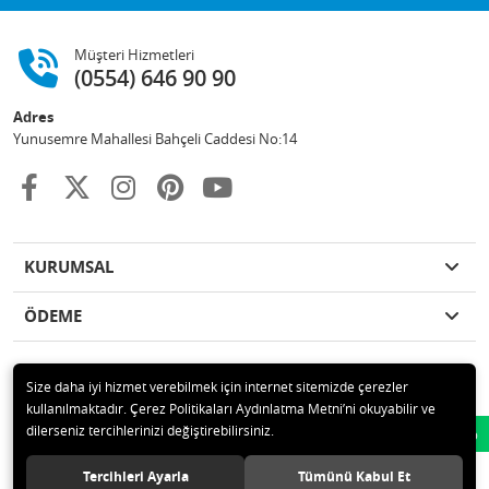
Müşteri Hizmetleri
(0554) 646 90 90
Adres
Yunusemre Mahallesi Bahçeli Caddesi No:14
KURUMSAL
ÖDEME
Size daha iyi hizmet verebilmek için internet sitemizde çerezler
kullanılmaktadır. Çerez Politikaları Aydınlatma Metni’ni okuyabilir ve
© 2020 GKN STORE TEMİZLİK MADDELERİ SAN TİC LTD ŞTİ Tüm hakları
dilerseniz tercihlerinizi değiştirebilirsiniz.
Whatsapp
saklıdır.
Tercihleri Ayarla
Tümünü Kabul Et