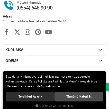
Müşteri Hizmetleri
(0554) 646 90 90
Adres
Yunusemre Mahallesi Bahçeli Caddesi No:14
KURUMSAL
ÖDEME
Size daha iyi hizmet verebilmek için internet sitemizde çerezler
kullanılmaktadır. Çerez Politikaları Aydınlatma Metni’ni okuyabilir ve
© 2020 GKN STORE TEMİZLİK MADDELERİ SAN TİC LTD ŞTİ Tüm hakları
dilerseniz tercihlerinizi değiştirebilirsiniz.
Whatsapp
saklıdır.
Tercihleri Ayarla
Tümünü Kabul Et
Gizlilik ve Çerez Politikası