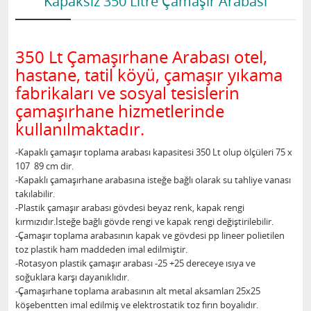
Kapaksız 350 Litre Çamaşır Arabası
350 Lt Çamaşırhane Arabası otel,
hastane, tatil köyü, çamaşır yıkama
fabrikaları ve sosyal tesislerin
çamaşırhane hizmetlerinde
kullanılmaktadır.
-Kapaklı çamaşır toplama arabası kapasitesi 350 Lt olup ölçüleri 75 x
107 89 cm dir.
-Kapaklı çamaşırhane arabasına isteğe bağlı olarak su tahliye vanası
takılabilir.
-Plastik çamaşır arabası gövdesi beyaz renk, kapak rengi
kırmızıdır.İsteğe bağlı gövde rengi ve kapak rengi değiştirilebilir.
-Çamaşır toplama arabasının kapak ve gövdesi pp lineer polietilen
toz plastik ham maddeden imal edilmiştir.
-Rotasyon plastik çamaşır arabası -25 +25 dereceye ısıya ve
soğuklara karşı dayanıklıdır.
-Çamaşırhane toplama arabasının alt metal aksamları 25x25
köşebentten imal edilmiş ve elektrostatik toz fırın boyalıdır.