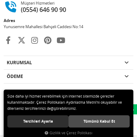
Müşteri Hizmetleri
(0554) 646 90 90
Adres
Yunusemre Mahallesi Bahçeli Caddesi No:14
KURUMSAL
ÖDEME
Size daha iyi hizmet verebilmek için internet sitemizde çerezler
kullanılmaktadır. Çerez Politikaları Aydınlatma Metni’ni okuyabilir ve
© 2020 GKN STORE TEMİZLİK MADDELERİ SAN TİC LTD ŞTİ Tüm hakları
dilerseniz tercihlerinizi değiştirebilirsiniz.
Whatsapp
saklıdır.
Tercihleri Ayarla
Tümünü Kabul Et
Gizlilik ve Çerez Politikası