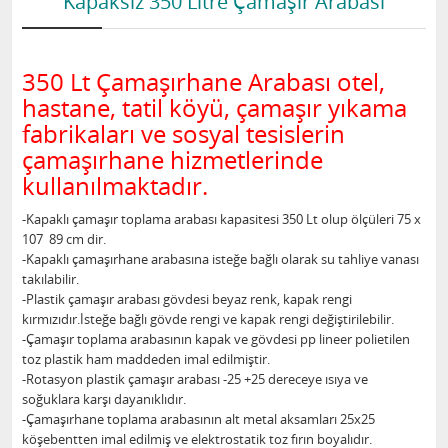
Kapaksız 350 Litre Çamaşır Arabası
350 Lt Çamaşırhane Arabası otel,
hastane, tatil köyü, çamaşır yıkama
fabrikaları ve sosyal tesislerin
çamaşırhane hizmetlerinde
kullanılmaktadır.
-Kapaklı çamaşır toplama arabası kapasitesi 350 Lt olup ölçüleri 75 x
107 89 cm dir.
-Kapaklı çamaşırhane arabasına isteğe bağlı olarak su tahliye vanası
takılabilir.
-Plastik çamaşır arabası gövdesi beyaz renk, kapak rengi
kırmızıdır.İsteğe bağlı gövde rengi ve kapak rengi değiştirilebilir.
-Çamaşır toplama arabasının kapak ve gövdesi pp lineer polietilen
toz plastik ham maddeden imal edilmiştir.
-Rotasyon plastik çamaşır arabası -25 +25 dereceye ısıya ve
soğuklara karşı dayanıklıdır.
-Çamaşırhane toplama arabasının alt metal aksamları 25x25
köşebentten imal edilmiş ve elektrostatik toz fırın boyalıdır.