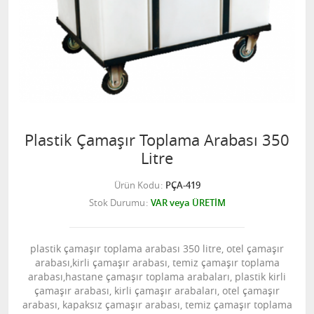
Plastik Çamaşır Toplama Arabası 350
Litre
Ürün Kodu
PÇA-419
Stok Durumu
VAR veya ÜRETİM
plastik çamaşır toplama arabası 350 litre, otel çamaşır
arabası,kirli çamaşır arabası, temiz çamaşır toplama
arabası,hastane çamaşır toplama arabaları, plastik kirli
çamaşır arabası, kirli çamaşır arabaları, otel çamaşır
arabası, kapaksız çamaşır arabası, temiz çamaşır toplama