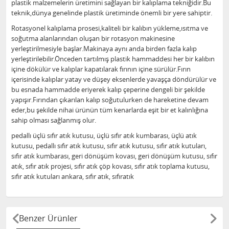
plastik malzemelerin üretimini sağlayan bir kalıplama tekniğidir.Bu
teknik,dünya genelinde plastik üretiminde önemli bir yere sahiptir.
Rotasyonel kalıplama prosesi,kaliteli bir kalıbın yükleme,ısıtma ve
soğutma alanlarından oluşan bir rotasyon makinesine
yerleştirilmesiyle başlar.Makinaya aynı anda birden fazla kalıp
yerleştirilebilir.Önceden tartılmış plastik hammaddesi her bir kalıbın
içine dökülür ve kalıplar kapatılarak fırının içine sürülür.Fırın
içerisinde kalıplar yatay ve düşey eksenlerde yavaşça döndürülür ve
bu esnada hammadde eriyerek kalıp çeperine dengeli bir şekilde
yapışır.Fırından çıkarılan kalıp soğutulurken de hareketine devam
eder,bu şekilde nihai ürünün tüm kenarlarda eşit bir et kalınlığına
sahip olması sağlanmış olur.
pedallı üçlü sıfır atık kutusu, üçlü sıfır atık kumbarası, üçlü atık
kutusu, pedallı sıfır atık kutusu, sıfır atık kutusu, sıfır atık kutuları,
sıfır atık kumbarası, geri dönüşüm kovası, geri dönüşüm kutusu, sıfır
atık, sıfır atık projesi, sıfır atık çöp kovası, sıfır atık toplama kutusu,
sıfır atık kutuları ankara, sıfır atık, sıfıratık
Benzer Ürünler