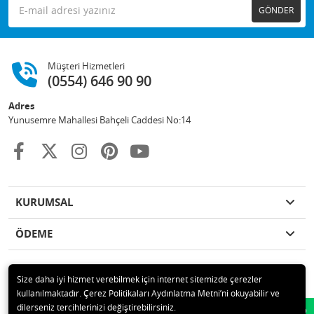
GÖNDER
Müşteri Hizmetleri
(0554) 646 90 90
Adres
Yunusemre Mahallesi Bahçeli Caddesi No:14
KURUMSAL
ÖDEME
Size daha iyi hizmet verebilmek için internet sitemizde çerezler
kullanılmaktadır. Çerez Politikaları Aydınlatma Metni’ni okuyabilir ve
© 2020 GKN STORE TEMİZLİK MADDELERİ SAN TİC LTD ŞTİ Tüm hakları
dilerseniz tercihlerinizi değiştirebilirsiniz.
Whatsapp