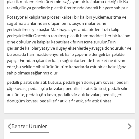
plastik malzemelerin üretimini sağlayan bir kalıplama tekniğidir.Bu
teknik,dünya genelinde plastik üretiminde önemli bir yere sahiptir.
Rotasyonel kalıplama prosesi,kaliteli bir kalıbın yükleme,ısıtma ve
soğutma alanlarından oluşan bir rotasyon makinesine
yerleştirilmesiyle başlar.Makinaya aynı anda birden fazla kalıp
yerleştirilebilir.Önceden tartılmış plastik hammaddesi her bir kalıbın
içine dökülür ve kalıplar kapatılarak fırının içine sürülür.Fırın
içerisinde kalıplar yatay ve düşey eksenlerde yavaşça döndürülür ve
bu esnada hammadde eriyerek kalıp çeperine dengeli bir şekilde
yapışır.Fırından çıkarılan kalıp soğutulurken de hareketine devam
eder,bu şekilde nihai ürünün tüm kenarlarda eşit bir et kalınlığına
sahip olması sağlanmış olur.
pedallı plastik sıfır atık kutusu, pedallı geri dönüşüm kovası, pedallı
çöp kovası, pedallı çöp kovaları, pedallı sıfır atık ünitesi, pedallı sıfır
atık ünite, pedallı çöp kova, pedallı sıfır atık kovaları, pedallı geri
dönüşüm kovası, pedallı sıfır atık, sıfır atık, sıfır atık ünitesi
Benzer Ürünler