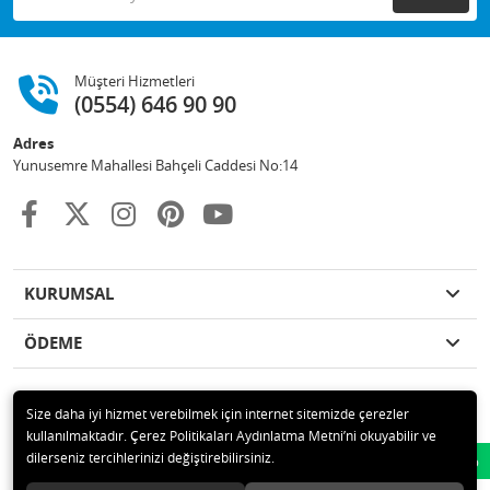
Müşteri Hizmetleri
(0554) 646 90 90
Adres
Yunusemre Mahallesi Bahçeli Caddesi No:14
KURUMSAL
ÖDEME
Size daha iyi hizmet verebilmek için internet sitemizde çerezler
kullanılmaktadır. Çerez Politikaları Aydınlatma Metni’ni okuyabilir ve
© 2020 GKN STORE TEMİZLİK MADDELERİ SAN TİC LTD ŞTİ Tüm hakları
dilerseniz tercihlerinizi değiştirebilirsiniz.
Whatsapp
saklıdır.