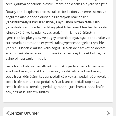
teknik,dünya genelinde plastik üretiminde önemli bir yere sahiptir.
Rotasyonel kalıplama prosesi,kaliteli bir kalıbın yükleme, ısıtma ve
soğutma alanlarından oluşan bir rotasyon makinesine
yerleştirilmesiyle başlar.Makinaya aynı anda birden fazla kalıp
yerleştirilebilir.Önceden tartılmış plastik hammaddesi her bir kalıbın
içine dökülür ve kalıplar kapatılarak fırının içine sürülür.Fırın
içerisinde kalıplar yatay ve düşey eksenlerde yavaşça döndürülür ve
bu esnada hammadde eriyerek kalıp çeperine dengeli bir şekilde
yapışır.Fırından çıkarılan kalıp soğutulurken de hareketine devam
eder,bu şekilde nihai ürünün tüm kenarlarda eşit bir et kalınlığına
sahip olması sağlanmış olur
pedallı atık kutusu, pedallı kutu, sıfır atık pedallı, pedallı plastik sıfır
atık kumbarası, sıfır atık kumbarası, plastik sıfır atık kumbarası,
pedallı geri dönüşüm kovası, pedallı çöp kovası, pedallı çöp kovaları,
pedallı sıfır atık ünitesi, pedallı sıfır atık ünite, pedallı çöp kova,
pedallı sıfır atık kovaları, pedallı geri dönüşüm kovası, pedallı sıfır
atık, sıfır atık, sıfır atık ünitesi
Benzer Ürünler