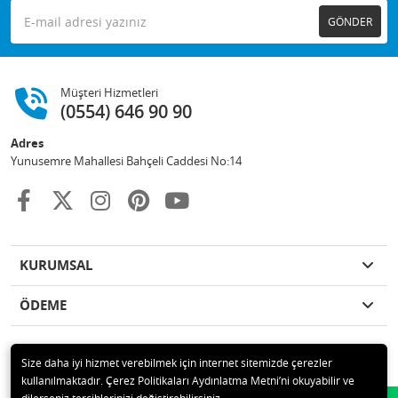
GÖNDER
Müşteri Hizmetleri
(0554) 646 90 90
Adres
Yunusemre Mahallesi Bahçeli Caddesi No:14
KURUMSAL
ÖDEME
Size daha iyi hizmet verebilmek için internet sitemizde çerezler
kullanılmaktadır. Çerez Politikaları Aydınlatma Metni’ni okuyabilir ve
© 2020 GKN STORE TEMİZLİK MADDELERİ SAN TİC LTD ŞTİ Tüm hakları