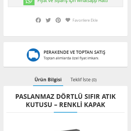
Fiyat ve Sipariş İçin Whatsapp Hattı
Facebook
Twitter
Pinterest
Favorilere Ekle
TIŞ
GÜVENLI ALIŞVERIŞ
Bilgileriniz 128 Bit SSL ile güvende
Ürün Bilgisi
Teklif İste
(0)
PASLANMAZ DÖRTLÜ SIFIR ATIK
KUTUSU – RENKLI KAPAK