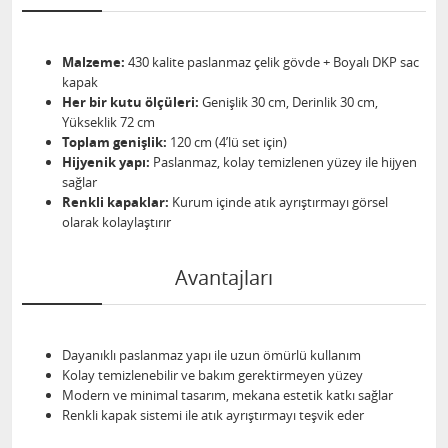
Malzeme:
430 kalite paslanmaz çelik gövde + Boyalı DKP sac
kapak
Her bir kutu ölçüleri:
Genişlik 30 cm, Derinlik 30 cm,
Yükseklik 72 cm
Toplam genişlik:
120 cm (4’lü set için)
Hijyenik yapı:
Paslanmaz, kolay temizlenen yüzey ile hijyen
sağlar
Renkli kapaklar:
Kurum içinde atık ayrıştırmayı görsel
olarak kolaylaştırır
Avantajları
Dayanıklı paslanmaz yapı ile uzun ömürlü kullanım
Kolay temizlenebilir ve bakım gerektirmeyen yüzey
Modern ve minimal tasarım, mekana estetik katkı sağlar
Renkli kapak sistemi ile atık ayrıştırmayı teşvik eder