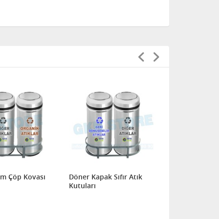
üm Çöp Kovası
Döner Kapak Sıfır Atık
Sıfır Atık K
Kutuları