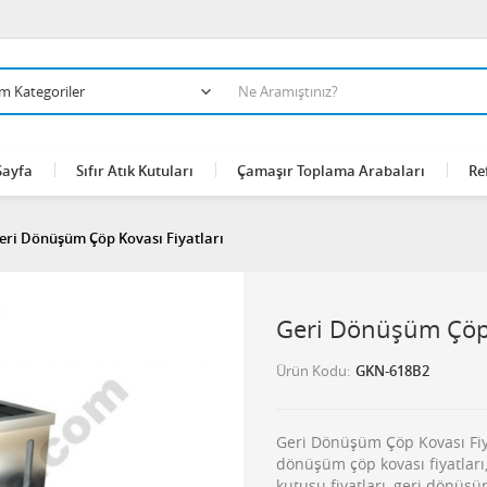
Sayfa
Sıfır Atık Kutuları
Çamaşır Toplama Arabaları
Re
eri Dönüşüm Çöp Kovası Fiyatları
Geri Dönüşüm Çöp 
Ürün Kodu
GKN-618B2
Geri Dönüşüm Çöp Kovası Fiyatl
dönüşüm çöp kovası fiyatları
kutusu fiyatları, geri dönüşüm f