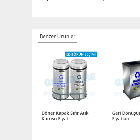
Benzer Ürünler
ITÖRÜN SEÇIMI
EDITÖRÜN SEÇIMI
Atık Kutusu
Döner Kapak Sıfır Atık
Geri Dönüşü
Kutusu Fiyatı
Fiyatları