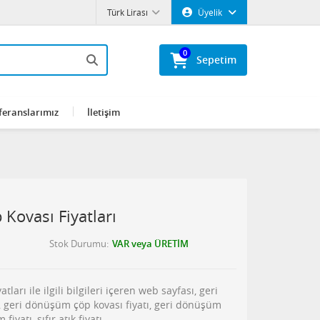
Türk Lirası
Üyelik
0
Sepetim
feranslarımız
İletişim
Kovası Fiyatları
Stok Durumu
VAR veya ÜRETİM
arı ile ilgili bilgileri içeren web sayfası, geri
, geri dönüşüm çöp kovası fiyatı, geri dönüşüm
iyatı, sıfır atık fiyatı