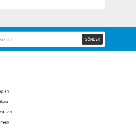
GÖNDER
pları
tikası
şulları
şmesi