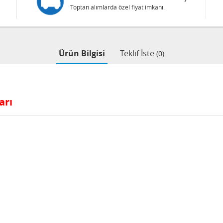
Toptan alımlarda özel fiyat imkanı.
Ürün Bilgisi
Teklif İste
(0)
arı