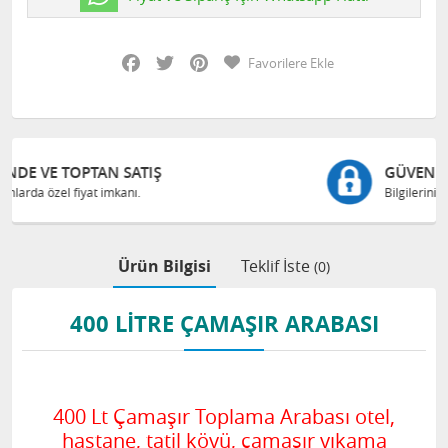
Facebook
Twitter
Pinterest
Favorilere Ekle
GÜVENLI ALIŞVERIŞ
Bilgileriniz 128 Bit SSL ile güvende
Ürün Bilgisi
Teklif İste
(0)
400 LITRE ÇAMAŞIR ARABASI
400 Lt Çamaşır Toplama Arabası otel,
hastane, tatil köyü, çamaşır yıkama