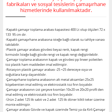
fabrikaları ve sosyal tesislerin çamaşırhane
hizmetlerinde kullanılmaktadır.
-Kapaklı çamaşır toplama arabası kapasitesi 400 Lt olup ölçüleri 72 x
133 95 cm dir.
-Kapaklı çamaşırhane arabasına isteğe bağlı olarak su tahliye vanası
takılabilir.
-Plastik çamaşır arabası gövdesi beyaz renk, kapak rengi
kırmızıdır.İsteğe bağlı gövde rengi ve kapak rengi değiştirilebilir.
-Çamaşır toplama arabasının kapak ve gövdesi pp lineer polietilen
toz plastik ham maddeden imal edilmiştir.
-Rotasyon plastik çamaşır arabası -25 +25 dereceye ısıya ve
soğuklara karşı dayanıklıdır.
-Çamaşırhane toplama arabasının alt metal aksamları 25x25
köşebentten imal edilmiş ve elektrostatik toz fırın boyalıdır.
-Çamaşır arabasının üst çerçeve kısımları 10x20 ve 20x20 profil den
imal edilmiş ve elektrostatik toz fırın boyalıdır.
-Ürün 2 adet 125 lik sabit ve 2 adet 125 lik döner kilitli teker üzerine
monte edilmiştir.
-Çamaşır arabası Gövde ve kapak üzerinde Temiz ya da Kirli Çamaşır