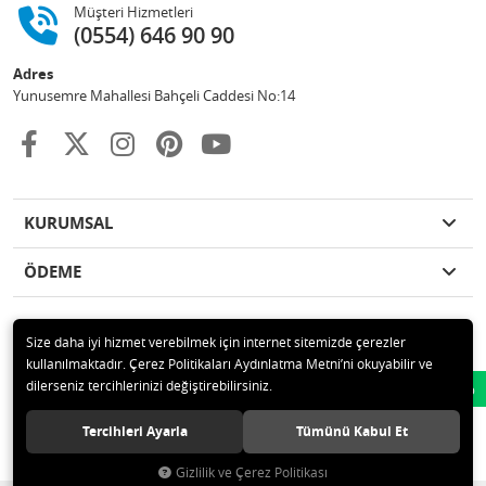
Müşteri Hizmetleri
(0554) 646 90 90
Adres
Yunusemre Mahallesi Bahçeli Caddesi No:14
KURUMSAL
ÖDEME
Size daha iyi hizmet verebilmek için internet sitemizde çerezler
kullanılmaktadır. Çerez Politikaları Aydınlatma Metni’ni okuyabilir ve
© 2020 GKN STORE TEMİZLİK MADDELERİ SAN TİC LTD ŞTİ Tüm hakları
dilerseniz tercihlerinizi değiştirebilirsiniz.
Whatsapp
saklıdır.
Tercihleri Ayarla
Tümünü Kabul Et
Gizlilik ve Çerez Politikası