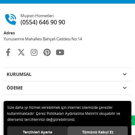
Müşteri Hizmetleri
(0554) 646 90 90
Adres
Yunusemre Mahallesi Bahçeli Caddesi No:14
KURUMSAL
ÖDEME
Size daha iyi hizmet verebilmek için internet sitemizde çerezler
kullanılmaktadır. Çerez Politikaları Aydınlatma Metni’ni okuyabilir ve
© 2020 GKN STORE TEMİZLİK MADDELERİ SAN TİC LTD ŞTİ Tüm hakları
dilerseniz tercihlerinizi değiştirebilirsiniz.
Whatsapp
saklıdır.
Tercihleri Ayarla
Tümünü Kabul Et