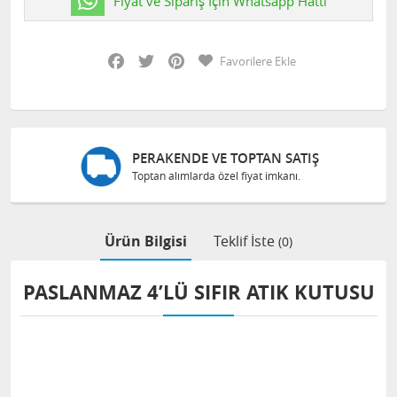
Fiyat ve Sipariş İçin Whatsapp Hattı
Facebook
Twitter
Pinterest
Favorilere Ekle
Ş
GÜVENLI ALIŞVERIŞ
Bilgileriniz 128 Bit SSL ile güvende
Ürün Bilgisi
Teklif İste
(0)
PASLANMAZ 4’LÜ SIFIR ATIK KUTUSU