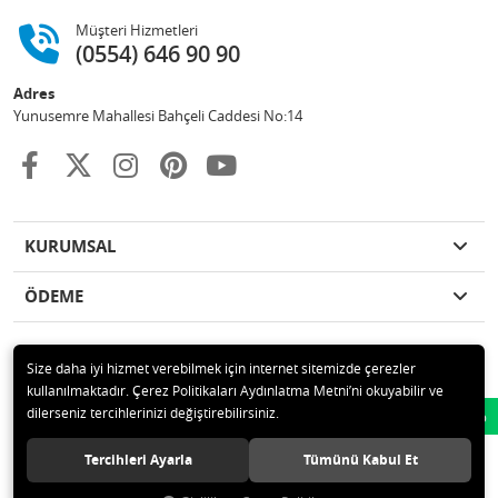
Müşteri Hizmetleri
(0554) 646 90 90
Adres
Yunusemre Mahallesi Bahçeli Caddesi No:14
KURUMSAL
ÖDEME
Size daha iyi hizmet verebilmek için internet sitemizde çerezler
kullanılmaktadır. Çerez Politikaları Aydınlatma Metni’ni okuyabilir ve
© 2020 GKN STORE TEMİZLİK MADDELERİ SAN TİC LTD ŞTİ Tüm hakları
dilerseniz tercihlerinizi değiştirebilirsiniz.
Whatsapp
saklıdır.
Tercihleri Ayarla
Tümünü Kabul Et