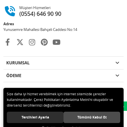
Müşteri Hizmetleri
(0554) 646 90 90
Adres
Yunusemre Mahallesi Bahçeli Caddesi No:14
KURUMSAL
ÖDEME
Size daha iyi hizmet verebilmek için internet sitemizde çerezler
kullanılmaktadır. Çerez Politikaları Aydınlatma Metni’ni okuyabilir ve
© 2020 GKN STORE TEMİZLİK MADDELERİ SAN TİC LTD ŞTİ Tüm hakları
dilerseniz tercihlerinizi değiştirebilirsiniz.
Whatsapp
saklıdır.
Tercihleri Ayarla
Tümünü Kabul Et