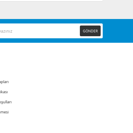
GÖNDER
pları
tikası
şulları
şmesi