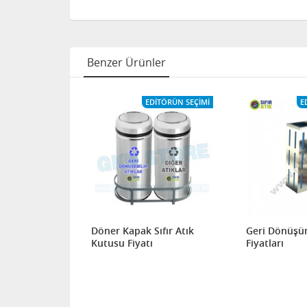
Benzer Ürünler
ITÖRÜN SEÇIMI
EDITÖRÜN SEÇIMI
E
Atık Kutusu
Döner Kapak Sıfır Atık
Geri Dönüşü
Kutusu Fiyatı
Fiyatları