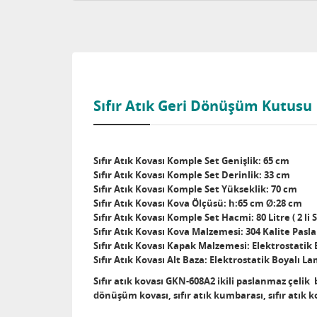
Sıfır Atık Geri Dönüşüm Kutusu
Sıfır Atık Kovası Komple Set Genişlik: 65 cm
Sıfır Atık Kovası Komple Set Derinlik: 33 cm
Sıfır Atık Kovası Komple Set Yükseklik: 70 cm
Sıfır Atık Kovası Kova Ölçüsü: h:65 cm Ø:28 cm
Sıfır Atık Kovası Komple Set Hacmi: 80 Litre ( 2 li S
Sıfır Atık Kovası Kova Malzemesi: 304 Kalite Pasl
Sıfır Atık Kovası Kapak Malzemesi: Elektrostatik
Sıfır Atık Kovası Alt Baza: Elektrostatik Boyalı L
Sıfır atık kovası GKN-608A2 ikili paslanmaz çelik baz
dönüşüm kovası, sıfır atık kumbarası, sıfır atık ko