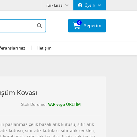
Türk Lirası
Üyelik
0
Sepetim
feranslarımız
İletişim
nüşüm Kovası
Stok Durumu
VAR veya ÜRETİM
ili paslanmaz çelik bazalı atık kutusu, sıfır atık
 atık kutusu, sıfır atık kutuları, sıfır atık renkleri,
 kumbarası, sıfır atık kovaları fiyatı, atık kovası