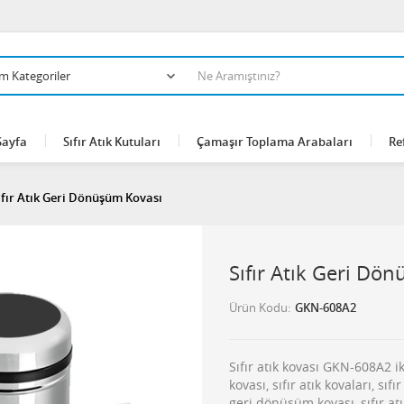
Sayfa
Sıfır Atık Kutuları
Çamaşır Toplama Arabaları
Re
ıfır Atık Geri Dönüşüm Kovası
Sıfır Atık Geri Dö
Ürün Kodu
GKN-608A2
Sıfır atık kovası GKN-608A2 ik
kovası, sıfır atık kovaları, sıfır
geri dönüşüm kovası, sıfır atık