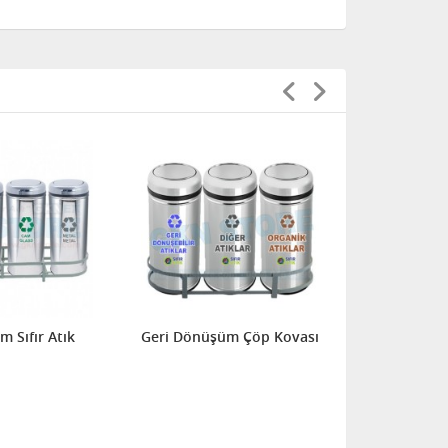
 Sıfır Atık
Geri Dönüşüm Çöp Kovası
Döner Kapak
Kutuları