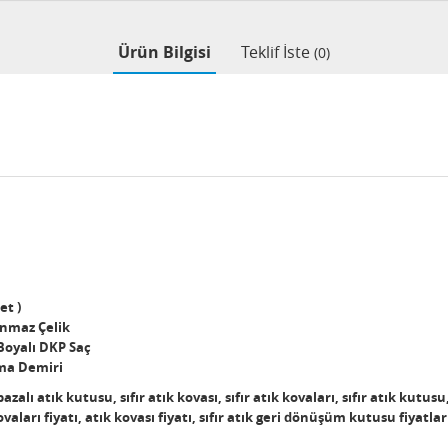
Ürün Bilgisi
Teklif İste
(0)
et )
anmaz Çelik
 Boyalı DKP Saç
ama Demiri
alı atık kutusu, sıfır atık kovası, sıfır atık kovaları, sıfır atık kutusu, 
vaları fiyatı, atık kovası fiyatı, sıfır atık geri dönüşüm kutusu fiyatlar