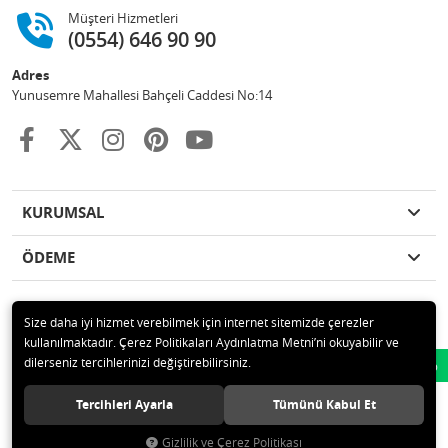
Müşteri Hizmetleri
(0554) 646 90 90
Adres
Yunusemre Mahallesi Bahçeli Caddesi No:14
KURUMSAL
ÖDEME
Size daha iyi hizmet verebilmek için internet sitemizde çerezler
kullanılmaktadır. Çerez Politikaları Aydınlatma Metni’ni okuyabilir ve
© 2020 GKN STORE TEMİZLİK MADDELERİ SAN TİC LTD ŞTİ Tüm hakları
dilerseniz tercihlerinizi değiştirebilirsiniz.
Whatsapp
saklıdır.
Tercihleri Ayarla
Tümünü Kabul Et
Gizlilik ve Çerez Politikası