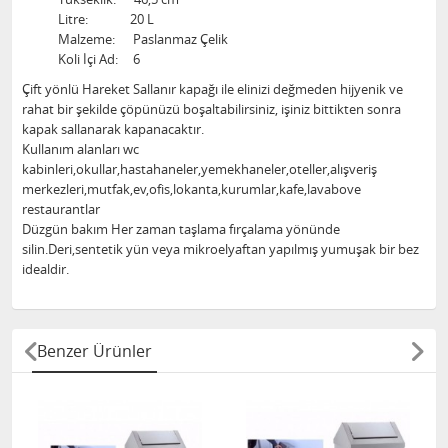
Litre: 20 L
Malzeme: Paslanmaz Çelik
Koli İçi Ad: 6
Çift yönlü Hareket Sallanır kapağı ile elinizi değmeden hijyenik ve
rahat bir şekilde çöpünüzü boşaltabilirsiniz, işiniz bittikten sonra
kapak sallanarak kapanacaktır.
Kullanım alanları wc
kabinleri,okullar,hastahaneler,yemekhaneler,oteller,alışveriş
merkezleri,mutfak,ev,ofis,lokanta,kurumlar,kafe,lavabove
restaurantlar
Düzgün bakım Her zaman taşlama fırçalama yönünde
silin.Deri,sentetik yün veya mikroelyaftan yapılmış yumuşak bir bez
idealdir.
Benzer Ürünler