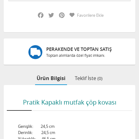
Facebook
Twitter
Pinterest
Favorilere Ekle
PERAKENDE VE TOPTAN SATIŞ
Toptan alımlarda özel fiyat imkanı.
Ürün Bilgisi
Teklif İste
(0)
Pratik Kapaklı mutfak çöp kovası
Genişlik: 24,5 cm
Derinlik: 24,5 cm
Yükseklik: 46,5 cm