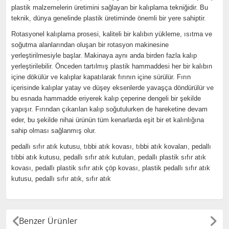
plastik malzemelerin üretimini sağlayan bir kalıplama tekniğidir. Bu
teknik, dünya genelinde plastik üretiminde önemli bir yere sahiptir.
Rotasyonel kalıplama prosesi, kaliteli bir kalıbın yükleme, ısıtma ve
soğutma alanlarından oluşan bir rotasyon makinesine
yerleştirilmesiyle başlar. Makinaya aynı anda birden fazla kalıp
yerleştirilebilir. Önceden tartılmış plastik hammaddesi her bir kalıbın
içine dökülür ve kalıplar kapatılarak fırının içine sürülür. Fırın
içerisinde kalıplar yatay ve düşey eksenlerde yavaşça döndürülür ve
bu esnada hammadde eriyerek kalıp çeperine dengeli bir şekilde
yapışır. Fırından çıkarılan kalıp soğutulurken de hareketine devam
eder, bu şekilde nihai ürünün tüm kenarlarda eşit bir et kalınlığına
sahip olması sağlanmış olur.
pedallı sıfır atık kutusu, tıbbi atık kovası, tıbbi atık kovaları, pedallı
tıbbi atık kutusu, pedallı sıfır atık kutuları, pedallı plastik sıfır atık
kovası, pedallı plastik sıfır atık çöp kovası, plastik pedallı sıfır atık
kutusu, pedallı sıfır atık, sıfır atık
Benzer Ürünler