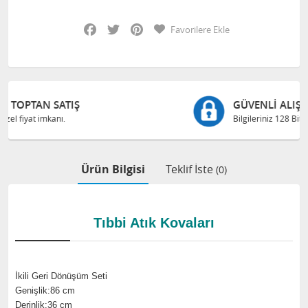
Facebook
Twitter
Pinterest
Favorilere Ekle
GÜVENLI ALIŞVERIŞ
Bilgileriniz 128 Bit SSL ile güvende
Ürün Bilgisi
Teklif İste
(0)
Tıbbi Atık Kovaları
İkili Geri Dönüşüm Seti
Genişlik:86 cm
Derinlik:36 cm