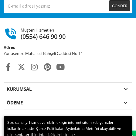
GÖNDER
Müşteri Hizmetleri
(0554) 646 90 90
Adres
Yunusemre Mahallesi Bahçeli Caddesi No:14
KURUMSAL
ÖDEME
Size daha iyi hizmet verebilmek için internet sitemizde çerezler
kullanılmaktadır. Çerez Politikaları Aydınlatma Metni’ni okuyabilir ve
© 2020 GKN STORE TEMİZLİK MADDELERİ SAN TİC LTD ŞTİ Tüm hakları
dilerseniz tercihlerinizi değiştirebilirsiniz.
Whatsapp