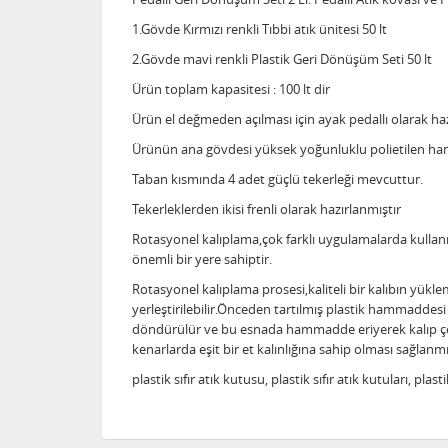
1.Gövde Kırmızı renkli Tıbbi atık ünitesi 50 lt
2.Gövde mavi renkli Plastik Geri Dönüşüm Seti 50 lt
Ürün toplam kapasitesi : 100 lt dir
Ürün el değmeden açılması için ayak pedallı olarak haz
Ürünün ana gövdesi yüksek yoğunluklu polietilen ha
Taban kısmında 4 adet güçlü tekerleği mevcuttur.
Tekerleklerden ikisi frenli olarak hazırlanmıştır
Rotasyonel kalıplama,çok farklı uygulamalarda kullanı
önemli bir yere sahiptir.
Rotasyonel kalıplama prosesi,kaliteli bir kalıbın yük
yerleştirilebilir.Önceden tartılmış plastik hammaddesi h
döndürülür ve bu esnada hammadde eriyerek kalıp çepe
kenarlarda eşit bir et kalınlığına sahip olması sağlanm
plastik sıfır atık kutusu, plastik sıfır atık kutuları, plast