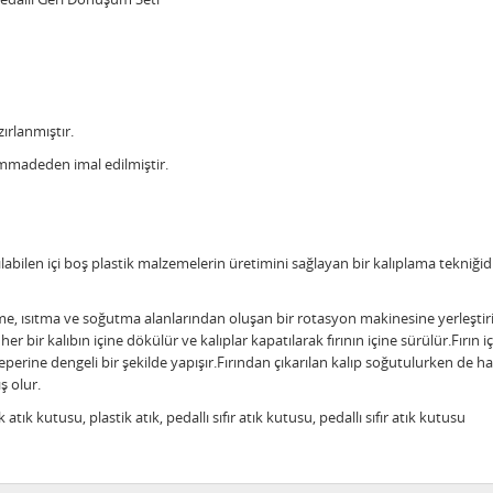
ırlanmıştır.
mmadeden imal edilmiştir.
labilen içi boş plastik malzemelerin üretimini sağlayan bir kalıplama tekniği
leme, ısıtma ve soğutma alanlarından oluşan bir rotasyon makinesine yerleştir
er bir kalıbın içine dökülür ve kalıplar kapatılarak fırının içine sürülür.Fırın
rine dengeli bir şekilde yapışır.Fırından çıkarılan kalıp soğutulurken de 
ış olur.
ik atık kutusu, plastik atık, pedallı sıfır atık kutusu, pedallı sıfır atık kutusu