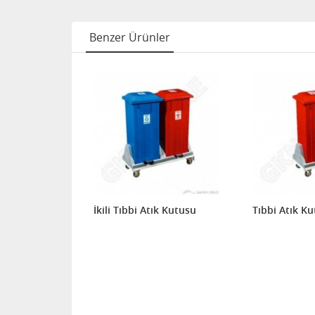
Benzer Ürünler
FIRSAT
Sıfır Atık
İkili Tıbbi Atık Kutusu
Tıbbi Atık K
ı