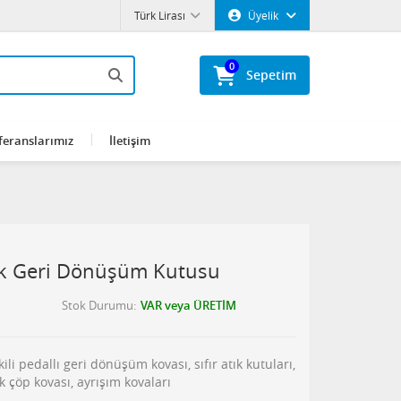
Türk Lirası
Üyelik
0
Sepetim
feranslarımız
İletişim
 Atık Geri Dönüşüm Kutusu
Stok Durumu
VAR veya ÜRETİM
 ikili pedallı geri dönüşüm kovası, sıfır atık kutuları,
tık çöp kovası, ayrışım kovaları