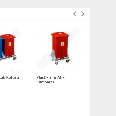
 Atık Kutusu
Plastik Sıfır Atık
Ayrışım Sıfı
Kumbarası
Kutuları