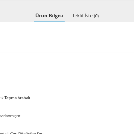
Ürün Bilgisi
Teklif İste
(0)
Taşıma Arabalı
sarlanmıştır
 Pedallı Geri Dönüşüm Seti