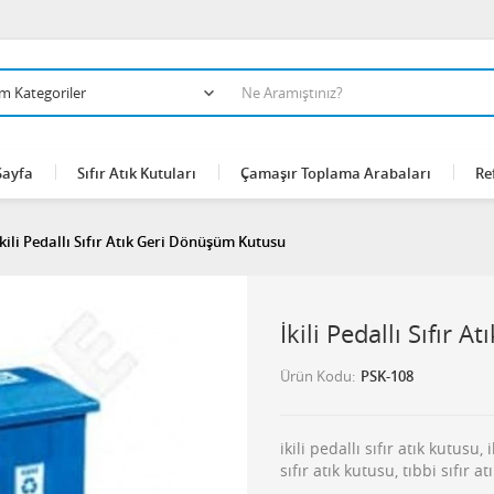
Sayfa
Sıfır Atık Kutuları
Çamaşır Toplama Arabaları
Re
İkili Pedallı Sıfır Atık Geri Dönüşüm Kutusu
İkili Pedallı Sıfır
Ürün Kodu
PSK-108
ikili pedallı sıfır atık kutusu,
sıfır atık kutusu, tıbbi sıfır a