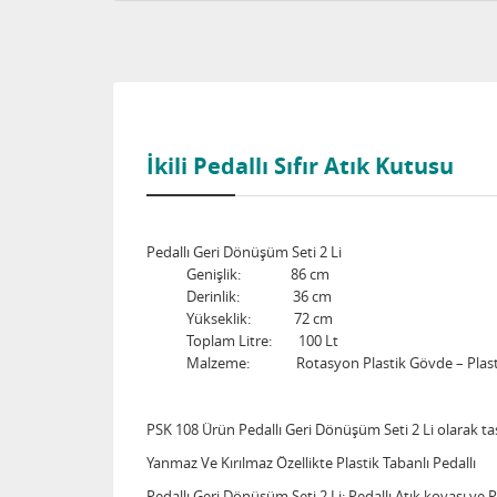
İkili Pedallı Sıfır Atık Kutusu
Pedallı Geri Dönüşüm Seti 2 Li
Genişlik: 86 cm
Derinlik: 36 cm
Yükseklik: 72 cm
Toplam Litre: 100 Lt
Malzeme: Rotasyon Plastik Gövde – Plastik 
PSK 108 Ürün Pedallı Geri Dönüşüm Seti 2 Li olarak ta
Yanmaz Ve Kırılmaz Özellikte Plastik Tabanlı Pedallı
Pedallı Geri Dönüşüm Seti 2 Li: Pedallı Atık kovası ve