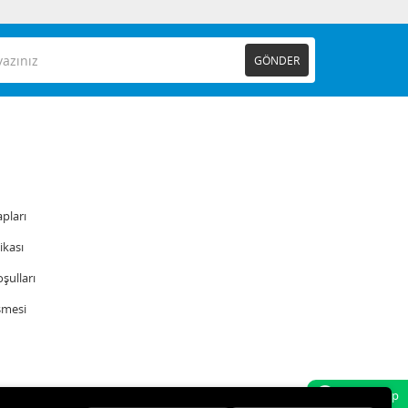
GÖNDER
pları
tikası
şulları
şmesi
Whatsapp