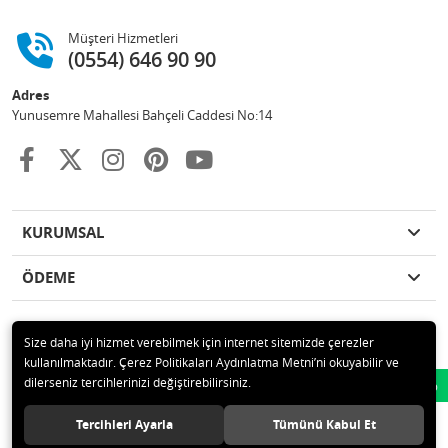
Müşteri Hizmetleri
(0554) 646 90 90
Adres
Yunusemre Mahallesi Bahçeli Caddesi No:14
KURUMSAL
ÖDEME
Size daha iyi hizmet verebilmek için internet sitemizde çerezler
kullanılmaktadır. Çerez Politikaları Aydınlatma Metni’ni okuyabilir ve
© 2020 GKN STORE TEMİZLİK MADDELERİ SAN TİC LTD ŞTİ Tüm hakları
dilerseniz tercihlerinizi değiştirebilirsiniz.
Whatsapp
saklıdır.
Tercihleri Ayarla
Tümünü Kabul Et