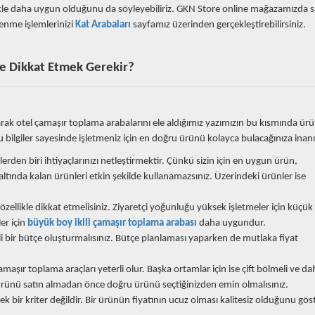
llikle daha uygun olduğunu da söyleyebiliriz. GKN Store online mağazamızda sa
enme işlemlerinizi
Kat Arabaları
sayfamız üzerinden gerçekleştirebilirsiniz.
re Dikkat Etmek Gerekir?
rak otel çamaşır toplama arabalarını ele aldığımız yazımızın bu kısmında ürü
 Bu bilgiler sayesinde işletmeniz için en doğru ürünü kolayca bulacağınıza ina
rden biri ihtiyaçlarınızı netleştirmektir. Çünkü sizin için en uygun ürün,
altında kalan ürünleri etkin şekilde kullanamazsınız. Üzerindeki ürünler ise
e özellikle dikkat etmelisiniz. Ziyaretçi yoğunluğu yüksek işletmeler için küçük
ler için
büyük boy ikili çamaşır toplama arabası
daha uygundur.
li bir bütçe oluşturmalısınız. Bütçe planlaması yaparken de mutlaka fiyat
amaşır toplama araçları yeterli olur. Başka ortamlar için ise çift bölmeli ve da
r. Ürünü satın almadan önce doğru ürünü seçtiğinizden emin olmalısınız.
tek bir kriter değildir. Bir ürünün fiyatının ucuz olması kalitesiz olduğunu gö