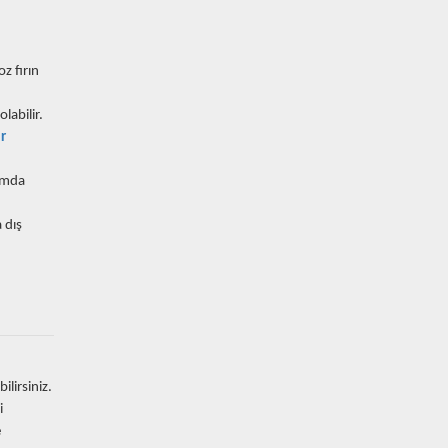
oz fırın
labilir.
r
lamda
 dış
ilirsiniz.
i
e