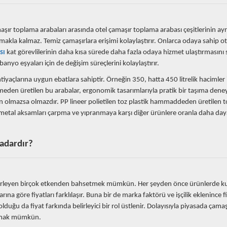
şır toplama arabaları arasında otel çamaşır toplama arabası çeşitlerinin ayrı
amakla kalmaz. Temiz çamaşırlara erişimi kolaylaştırır. Onlarca odaya sahip ot
sı
kat görevlilerinin daha kısa sürede daha fazla odaya hizmet ulaştırmasını s
 banyo eşyaları için de değişim süreçlerini kolaylaştırır.
tiyaçlarına uygun ebatlara sahiptir. Örneğin 350, hatta 450 litrelik hacimler 
emeden üretilen bu arabalar, ergonomik tasarımlarıyla pratik bir taşıma dene
için olmazsa olmazdır. PP lineer polietilen toz plastik hammaddeden üretilen
lt metal aksamları çarpma ve yıpranmaya karşı diğer ürünlere oranla daha daya
Kadardır?
belirleyen birçok etkenden bahsetmek mümkün. Her şeyden önce ürünlerde ku
na göre fiyatları farklılaşır. Buna bir de marka faktörü ve işçilik eklenince f
olduğu da fiyat farkında belirleyici bir rol üstlenir. Dolayısıyla piyasada çamaş
bulmak mümkün.