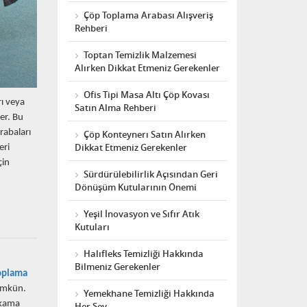
Çöp Toplama Arabası Alışveriş
Rehberi
Toptan Temizlik Malzemesi
Alırken Dikkat Etmeniz Gerekenler
Ofis Tipi Masa Altı Çöp Kovası
rı veya
Satın Alma Rehberi
er. Bu
rabaları
Çöp Konteynerı Satın Alırken
Dikkat Etmeniz Gerekenler
eri
çin
Sürdürülebilirlik Açısından Geri
Dönüşüm Kutularının Önemi
Yeşil İnovasyon ve Sıfır Atık
Kutuları
Halıfleks Temizliği Hakkında
Bilmeniz Gerekenler
oplama
ümkün.
Yemekhane Temizliği Hakkında
yıkama
Her Şey