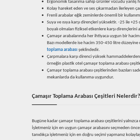
Ergonomik tasarıma sahip ürünler vücudu yanlış h
Kolay hareket eden ve ses çıkarmadan ilerleyen çam
Frenli arabalar eğik zeminlerde önemli bir kullanım
Suya ve ısıya karşı dirençleri yüksektir. -25 ile +25 
boyalı olmaları fiziksel etkenlere karşı dirençlerini ar
Çamaşır arabalarında her ihtiyaca uygun bir hacim se
Bazı modellerde ise hacim 350-450 litre düzeyine çı
toplama arabası
şeklindedir.
Çarpmalara karşı direnci yüksek hammaddelerden ü
örneğin plastik otel çamaşır toplama arabası çeşi
Çamaşır toplama arabası çeşitlerinden bazıları sadec
mekanlarda da kullanıma uygundur.
Çamaşır Toplama Arabası Çeşitleri Nelerdir
Bugüne kadar çamaşır toplama arabası çeşitlerini yalnızca uz
İşletmeniz için en uygun çamaşır arabasını seçmeden önce bu
tanıdıkça işletmeniz için en doğru seçimi yapmanız kolaylaş