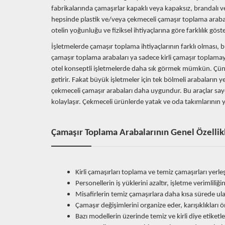
fabrikalarında çamaşırlar kapaklı veya kapaksız, brandalı v
hepsinde plastik ve/veya çekmeceli çamaşır toplama arabal
otelin yoğunluğu ve fiziksel ihtiyaçlarına göre farklılık göste
İşletmelerde çamaşır toplama ihtiyaçlarının farklı olması, b
çamaşır toplama arabaları ya sadece kirli çamaşır toplama
otel konseptli işletmelerde daha sık görmek mümkün. Çünkü
getirir. Fakat büyük işletmeler için tek bölmeli arabaların y
çekmeceli çamaşır arabaları daha uygundur. Bu araçlar saye
kolaylaşır. Çekmeceli ürünlerde yatak ve oda takımlarının y
Çamaşır Toplama Arabalarının Genel Özellik
Kirli çamaşırları toplama ve temiz çamaşırları yerleşti
Personellerin iş yüklerini azaltır, işletme verimliliğini
Misafirlerin temiz çamaşırlara daha kısa sürede ulaş
Çamaşır değişimlerini organize eder, karışıklıkları ö
Bazı modellerin üzerinde temiz ve kirli diye etiketle