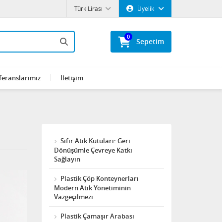
Türk Lirası
Üyelik
0
Sepetim
feranslarımız
İletişim
Sıfır Atık Kutuları: Geri
Dönüşümle Çevreye Katkı
Sağlayın
Plastik Çöp Konteynerları
Modern Atık Yönetiminin
Vazgeçilmezi
Plastik Çamaşır Arabası