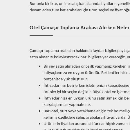
Bununla birlikte, online satış kanallarında fiyatların gene
devam eden tüm kat arabaları için ürün seçimi ve fiyat öğr
Otel Çamaşır Toplama Arabası Alırken Nele
Çamaşır toplama arabaları hakkında faydalı bilgiler paylaşa
satın almanızı kolaylaştıracak bazı bilgilere yer vereceğiz.
Bir şey satın almadan önce ilk yapmanız gereken işle
ihtiyaçlarınıza en uygun üründür. Beklentilerinizin 
bütçenizde yük oluşturur.
İhtiyaçlarınızı belirlerken işletmenizin kapasitesin
ürünler iyi bir seçim değildir. Büyük otel ve işletme
İhtiyaçlarınıza en uygun ürünü satın almak için bel
karşılaştırması yapmalısınız.
Bazı otel, yurt veya yatakhaneler için tek bölmeli ç
gelişmiş özelliklere sahip arabalara ihtiyaç vardı
Ürünlerin fiyatları arasındaki farklar hiçbir zaman 