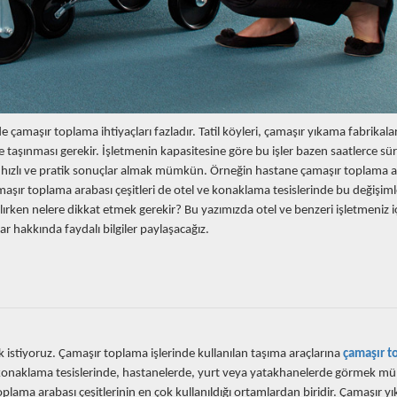
çamaşır toplama ihtiyaçları fazladır. Tatil köyleri, çamaşır yıkama fabrikala
ve taşınması gerekir. İşletmenin kapasitesine göre bu işler bazen saatlerce sür
hızlı ve pratik sonuçlar almak mümkün. Örneğin hastane çamaşır toplama a
aşır toplama arabası çeşitleri de otel ve konaklama tesislerinde bu değişiml
n alırken nelere dikkat etmek gerekir? Bu yazımızda otel ve benzeri işletmeniz i
r hakkında faydalı bilgiler paylaşacağız.
istiyoruz. Çamaşır toplama işlerinde kullanılan taşıma araçlarına
çamaşır t
konaklama tesislerinde, hastanelerde, yurt veya yatakhanelerde görmek m
r toplama arabası çeşitlerinin en çok kullanıldığı ortamlardan biridir. Çamaşır 