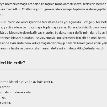
eya bölmeli çamaşır arabaları ile taşınır. Konaklamalı sosyal tesislerin hemen
arı mevcuttur. Otellerde gördüğümüz otel çamaşır toplama arabası çeşitleri
rir.
u ürünlerin de kendi içlerinde farklılaşmasına yol açmakta. Söz gelişi tek böl
ya, ya da sadece temiz çamaşır toplamaya yarar. Bu araçları küçük pansiyon 
 bu işletmelerde misafir sayısı azdır. Bu da çamaşır değişimini daha kolay 
eterince işlevsel olduğunu söyleyemeyiz. Bu işletmeler için çift bölmeli hatta
sinde aynı anda hem kirli çamaşırları toplayıp hem de temiz çamaşırları yer
anı sıra havlu ve banyo takımlarının değişimi için de pratik çözümler vardır.
leri Nelerdir?
rme işlerini hızlı ve kolay hale getirir.
 artırır.
malarını olanaklı kılar.
nler.
r vardır.