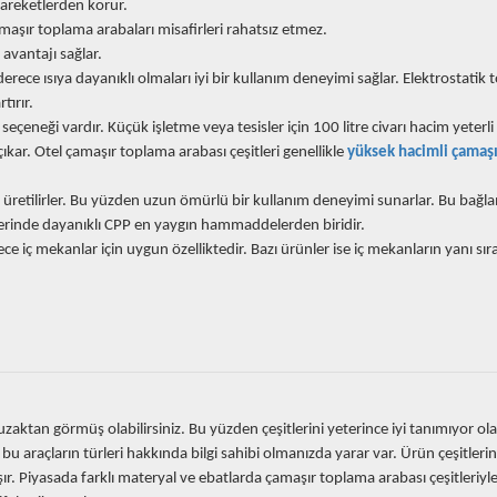
areketlerden korur.
aşır toplama arabaları misafirleri rahatsız etmez.
 avantajı sağlar.
derece ısıya dayanıklı olmaları iyi bir kullanım deneyimi sağlar. Elektrostatik t
tırır.
çeneği vardır. Küçük işletme veya tesisler için 100 litre civarı hacim yeterli o
kar. Otel çamaşır toplama arabası çeşitleri genellikle
yüksek hacimli çamaşı
retilirler. Bu yüzden uzun ömürlü bir kullanım deneyimi sunarlar. Bu bağ
tlerinde dayanıklı CPP en yaygın hammaddelerden biridir.
e iç mekanlar için uygun özelliktedir. Bazı ürünler ise iç mekanların yanı sıra
?
aktan görmüş olabilirsiniz. Bu yüzden çeşitlerini yeterince iyi tanımıyor olab
 araçların türleri hakkında bilgi sahibi olmanızda yarar var. Ürün çeşitlerin
ır. Piyasada farklı materyal ve ebatlarda çamaşır toplama arabası çeşitleriyl