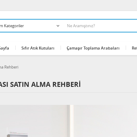
Sayfa
Sıfır Atık Kutuları
Çamaşır Toplama Arabaları
Re
ma Rehberi
SI SATIN ALMA REHBERI