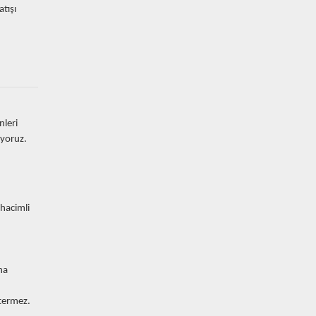
tışı
nleri
nıyoruz.
 hacimli
ha
stermez.