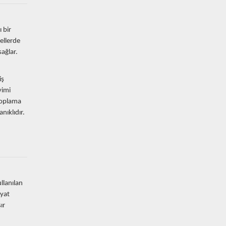
 bir
ellerde
ağlar.
iş
yimi
 toplama
nıklıdır.
llanılan
iyat
ır