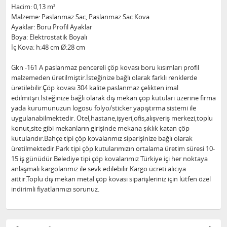
Hacim: 0,13 m³
Malzeme: Paslanmaz Sac, Paslanmaz Sac Kova
Ayaklar: Boru Profil Ayaklar
Boya: Elektrostatik Boyalı
İç Kova: h:48 cm Ø:28 cm
Gkn -161 A paslanmaz pencereli çöp kovası boru kısımları profil
malzemeden üretilmiştir.İsteğinize bağlı olarak farklı renklerde
üretilebilir.Çöp kovası 304 kalite paslanmaz çelikten imal
edilmitşri.İsteğinize bağlı olarak dış mekan çöp kutuları üzerine firma
yada kurumunuzun logosu folyo/sticker yapıştırma sistemi ile
uygulanabilmektedir. Otel,hastane,işyeri,ofis,alışveriş merkezi,toplu
konut,site gibi mekanların girişinde mekana şıklık katan çöp
kutularıdır.Bahçe tipi çöp kovalarımız siparişinize bağlı olarak
üretilmektedir.Park tipi çöp kutularımızın ortalama üretim süresi 10-
15 iş günüdür.Belediye tipi çöp kovalarımız Türkiye içi her noktaya
anlaşmalı kargolarımız ile sevk edilebilir.Kargo ücreti alıcıya
aittir.Toplu dış mekan metal çöp kovası siparişleriniz için lütfen özel
indirimli fiyatlarımızı sorunuz.