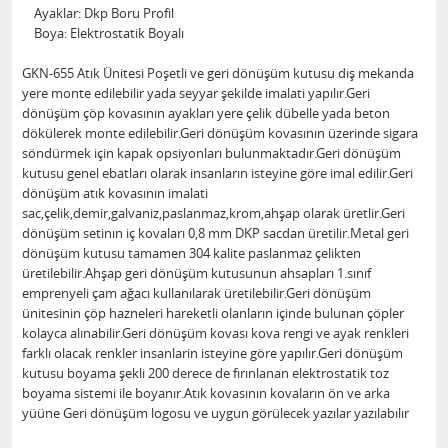
Ayaklar: Dkp Boru Profil
Boya: Elektrostatik Boyalı
GKN-655 Atık Ünitesi Poşetli ve geri dönüşüm kutusu dış mekanda
yere monte edilebilir yada seyyar şekilde imalati yapılır.Geri
dönüşüm çöp kovasının ayakları yere çelik dübelle yada beton
dökülerek monte edilebilir.Geri dönüşüm kovasının üzerinde sigara
söndürmek için kapak opsiyonları bulunmaktadır.Geri dönüşüm
kutusu genel ebatları olarak insanların isteyine göre imal edilir.Geri
dönüşüm atık kovasının imalati
sac,çelik,demir,galvaniz,paslanmaz,krom,ahşap olarak üretlir.Geri
dönüşüm setinın iç kovaları 0,8 mm DKP sacdan üretilir.Metal geri
dönüşüm kutusu tamamen 304 kalite paslanmaz çelikten
üretilebilir.Ahşap geri dönüşüm kutusunun ahsapları 1.sınıf
emprenyeli çam ağacı kullanılarak üretilebilir.Geri dönüşüm
ünitesinin çöp hazneleri hareketli olanların içinde bulunan çöpler
kolayca alınabilir.Geri dönüşüm kovası kova rengi ve ayak renkleri
farklı olacak renkler insanlarin isteyine göre yapılır.Geri dönüşüm
kutusu boyama şekli 200 derece de fırınlanan elektrostatik toz
boyama sistemi ile boyanır.Atık kovasının kovaların ön ve arka
yüüne Geri dönüşüm logosu ve uygun görülecek yazılar yazılabılır