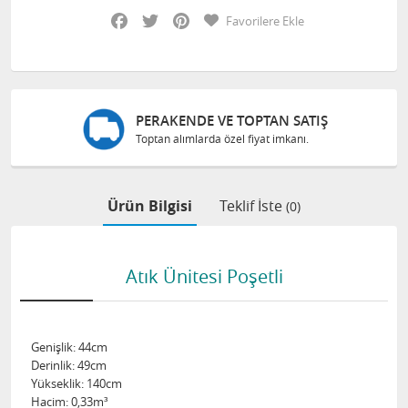
Facebook
Twitter
Pinterest
Favorilere Ekle
PERAKENDE VE TOPTAN SATIŞ
Toptan alımlarda özel fiyat imkanı.
Ürün Bilgisi
Teklif İste
(0)
Atık Ünitesi Poşetli
Genişlik: 44cm
Derinlik: 49cm
Yükseklik: 140cm
Hacim: 0,33m³