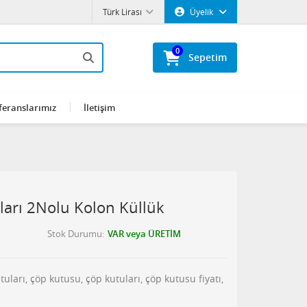
Türk Lirası
Üyelik
0
Sepetim
feranslarımız
İletişim
ları 2Nolu Kolon Küllük
Stok Durumu
VAR veya ÜRETİM
uları, çöp kutusu, çöp kutuları, çöp kutusu fiyatı,