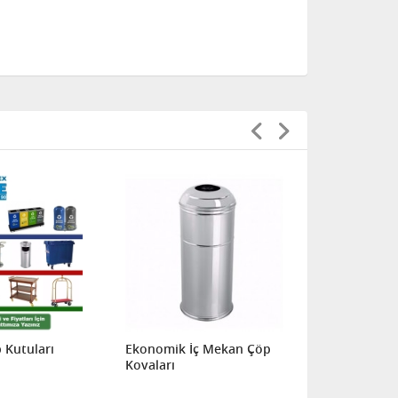
p Kutuları
Ekonomik İç Mekan Çöp
Ekonomik İ
Kovaları
Kutuları