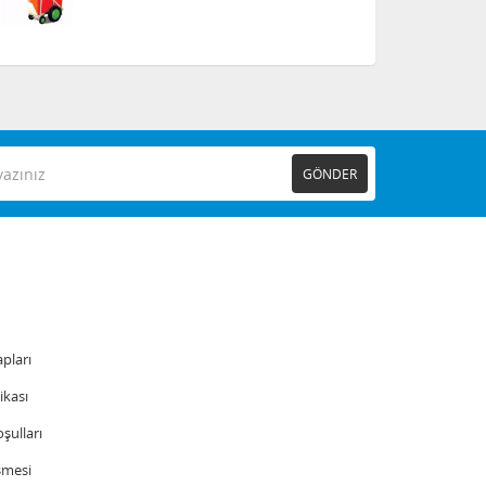
GÖNDER
pları
tikası
şulları
şmesi