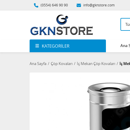
(0554) 646 90 90
info@gknstore.com
KATEGORILER
Ana 
Ana Sayfa
Çöp Kovaları
İç Mekan Çöp Kovaları
İç Me