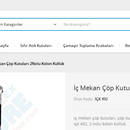
Sayfa
Sıfır Atık Kutuları
Çamaşır Toplama Arabaları
Re
kan Çöp Kutuları 2Nolu Kolon Küllük
İç Mekan Çöp Kutu
Ürün Kodu
İÇK 492
iç mekan çöp kutuları, çöp kut
içk 492, 2 nolu kolon küllük