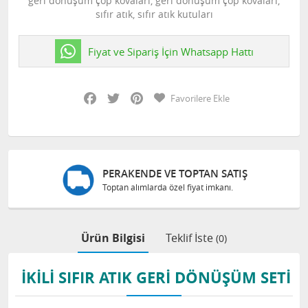
geri dönüşüm çöp kovaları, geri dönüşüm çöp kovaları,
sıfır atık, sıfır atık kutuları
Fiyat ve Sipariş İçin Whatsapp Hattı
Facebook
Twitter
Pinterest
Favorilere Ekle
PERAKENDE VE TOPTAN SATIŞ
Toptan alımlarda özel fiyat imkanı.
Ürün Bilgisi
Teklif İste
(0)
İKİLİ SIFIR ATIK GERİ DÖNÜŞÜM SETİ