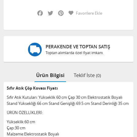
Facebook
Twitter
Pinterest
Favorilere Ekle
PERAKENDE VE TOPTAN SATIŞ
Toptan alımlarda özel fiyat imkanı.
Ürün Bilgisi
Teklif İste
(0)
Sıfır Atık Çöp Kovası Fiyatı
Sıfır Atık Kutuları: Yükseklik 60 cm Çap 30 cm Elektrostatik Boyalı
Stand Yüksekliği 66 cm Stand Genişliği 69.5 cm Stand Derinliği 35 cm
ÜRÜN ÖZELLİKLERİ:
Yükseklik:60 cm
Çap:30 cm
Malzeme:Elektrostatik Boyalı