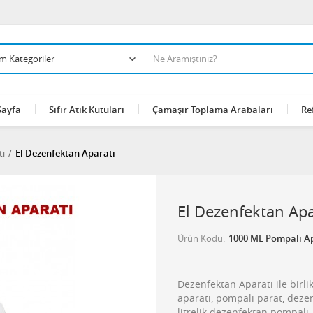
Sayfa
Sıfır Atık Kutuları
Çamaşır Toplama Arabaları
Re
tı
El Dezenfektan Aparatı
El Dezenfektan Apa
Ürün Kodu
1000 ML Pompalı A
Dezenfektan Aparatı ile birl
aparatı, pompalı parat, dezen
litrelik dezenfektan pompalı