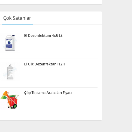
Çok Satanlar
El Dezenfektanı 4x5 Lt
El Cilt Dezenfektanı 12'li
Çöp Toplama Arabaları Fiyatı