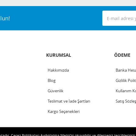
lun!
KURUMSAL
ÖDEME
Hakkımızda
Banka Hesa
Blog
Gizlilik Poli
Güvenlik
Kullanım Ko
Teslimat ve İade Şartları
Satış Sözle
Kargo Seçenekleri
adır. Çerez Politikaları Aydınlatma Metni’ni okuyabilir ve dilerseniz tercihlerinizi