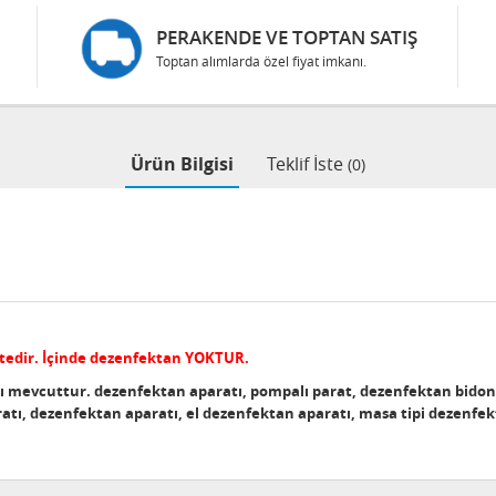
PERAKENDE VE TOPTAN SATIŞ
Toptan alımlarda özel fiyat imkanı.
Ürün Bilgisi
Teklif İste
(0)
ktedir. İçinde dezenfektan YOKTUR.
sı mevcuttur. dezenfektan aparatı, pompalı parat, dezenfektan bidonu, 
tı, dezenfektan aparatı, el dezenfektan aparatı, masa tipi dezenfek