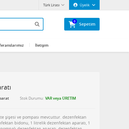
Türk Lirası
Üyelik
0
Sepetim
feranslarımız
İletişim
ratı
parat
Stok Durumu
VAR veya ÜRETİM
ikte şişesi ve pompası mevcuttur. dezenfektan
fektan bidonu, 1 litrelik dezenfektan aparatı, 1
, pompalı dezenfektan aparatı, dezenfektan