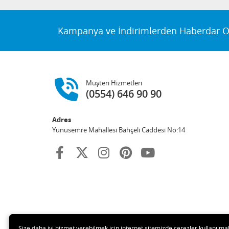
Kampanya ve İndirimlerden Haberdar O
Müşteri Hizmetleri
(0554) 646 90 90
Adres
Yunusemre Mahallesi Bahçeli Caddesi No:14
Size daha iyi hizmet verebilmek için internet sitemizde çerezler kullanılmakt