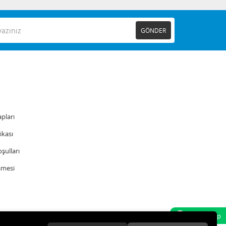
GÖNDER
pları
tikası
şulları
şmesi
Whatsapp