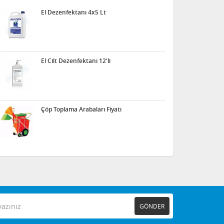
El Dezenfektanı 4x5 Lt
El Cilt Dezenfektanı 12'li
Çöp Toplama Arabaları Fiyatı
GÖNDER