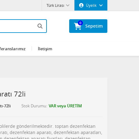
Türk Lirası
Üyelik
0
Sepetim
feranslarımız
İletişim
ratı 72li
ı-72li
Stok Durumu
VAR veya ÜRETİM
kolilerde gönderilmektedir. toptan dezenfektan
ratı, dezenfektan aparatı, dezenfektan aparatları,
n dezenfektan aparatı fiyatları, dezenfektan