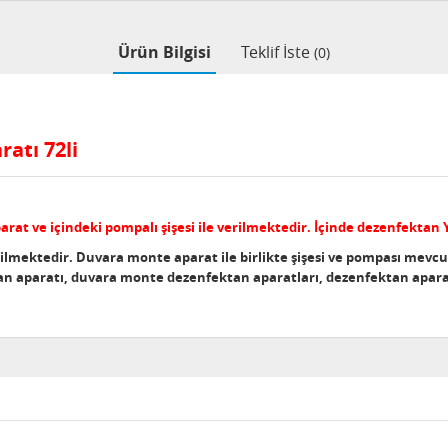
Ürün Bilgisi
Teklif İste
(0)
atı 72li
at ve içindeki pompalı şişesi ile verilmektedir. İçinde dezenfektan
ilmektedir. Duvara monte aparat ile birlikte şişesi ve pompası mevc
an aparatı, duvara monte dezenfektan aparatları, dezenfektan apar