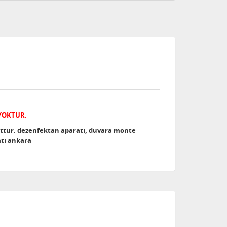
 YOKTUR.
uttur. dezenfektan aparatı, duvara monte
atı ankara