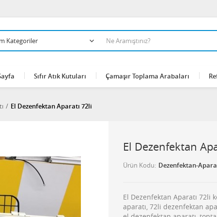
Sayfa
Sıfır Atık Kutuları
Çamaşır Toplama Arabaları
Re
tı
El Dezenfektan Aparatı 72li
El Dezenfektan Apa
Ürün Kodu
Dezenfektan-Aparat
El Dezenfektan Aparatı 72li 
aparatı, 72li dezenfektan apa
el dezenfektan aparatı, topta