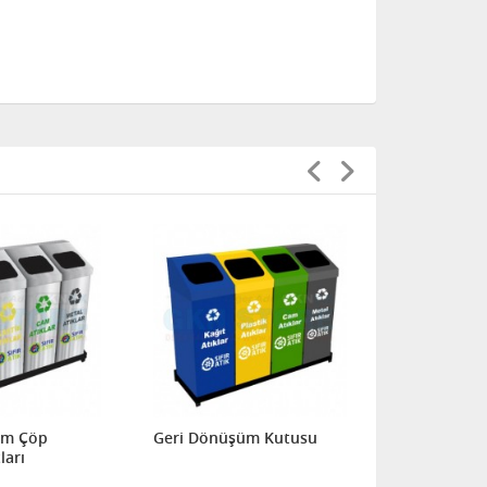
üm Çöp
Geri Dönüşüm Kutusu
Geri Dönüş
ları