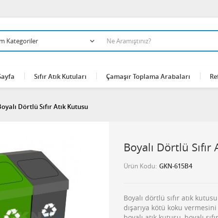
Sayfa
Sıfır Atık Kutuları
Çamaşır Toplama Arabaları
Re
Boyalı Dörtlü Sıfır Atık Kutusu
Boyalı Dörtlü Sıfır
Ürün Kodu
GKN-615B4
Boyalı dörtlü sıfır atık kutus
dışarıya kötü koku vermesini 
boyalı atık kutusu, boyalı sıfı