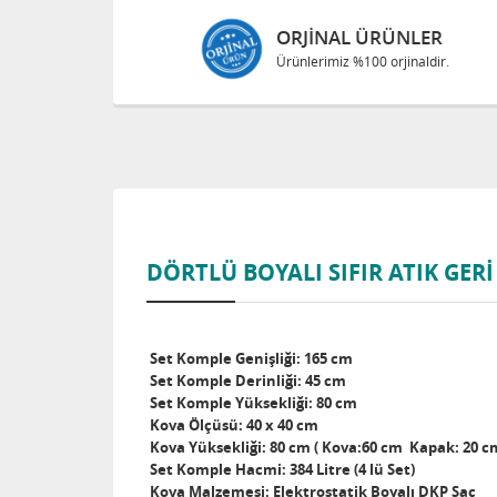
ORJINAL ÜRÜNLER
Ürünlerimiz %100 orjinaldir.
DÖRTLÜ BOYALI SIFIR ATIK GER
Set Komple Genişliği: 165 cm
Set Komple Derinliği: 45 cm
Set Komple Yüksekliği: 80 cm
Kova Ölçüsü: 40 x 40 cm
Kova Yüksekliği: 80 cm ( Kova:60 cm Kapak: 20 c
Set Komple Hacmi: 384 Litre (4 lü Set)
Kova Malzemesi: Elektrostatik Boyalı DKP Saç