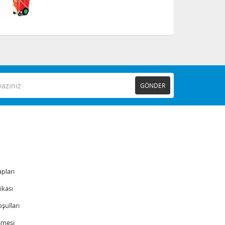
GÖNDER
pları
tikası
şulları
şmesi