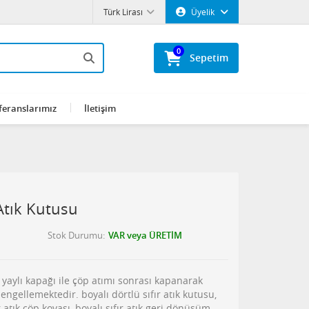
Türk Lirası
Üyelik
0
Sepetim
feranslarımız
İletişim
 Atık Kutusu
Stok Durumu
VAR veya ÜRETİM
u yaylı kapağı ile çöp atımı sonrası kapanarak
engellemektedir. boyalı dörtlü sıfır atık kutusu,
r atık çöp kovası, boyalı sıfır atık geri dönüşüm