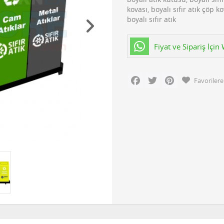
kovası, boyalı sıfır atık çöp k
boyalı sıfır atık
Fiyat ve Sipariş İçi
Facebook
Twitter
Pinterest
Favorilere