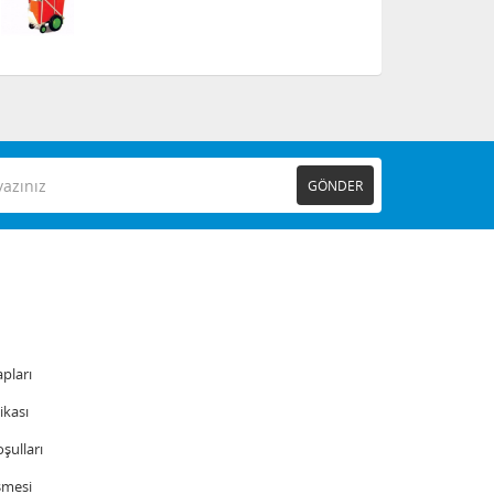
GÖNDER
pları
tikası
şulları
şmesi