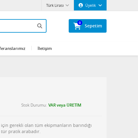
Türk Lirası
Üyelik
0
Sepetim
feranslarımız
İletişim
Stok Durumu
VAR veya ÜRETİM
i için gerekli olan tüm ekipmanların barındığı
 tür pratik arabadır.