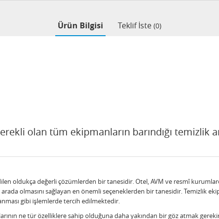
Ürün Bilgisi
Teklif İste
(0)
gerekli olan tüm ekipmanların barındığı temizlik am
edilen oldukça değerli çözümlerden bir tanesidir. Otel, AVM ve resmî kurumlard
ir arada olmasını sağlayan en önemli seçeneklerden bir tanesidir. Temizlik eki
anması gibi işlemlerde tercih edilmektedir.
alarının ne tür özelliklere sahip olduğuna daha yakından bir göz atmak gerek