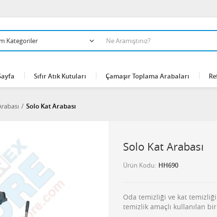
Sayfa
Sıfır Atık Kutuları
Çamaşır Toplama Arabaları
Re
Arabası
Solo Kat Arabası
Solo Kat Arabası
Ürün Kodu
HH690
Oda temizliği ve kat temizliğ
temizlik amaçlı kullanılan bir