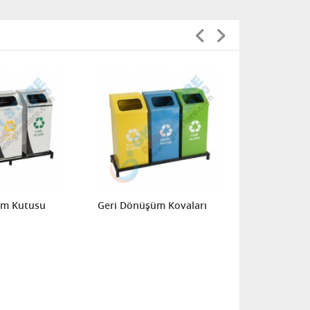
üm Kutusu
Geri Dönüşüm Kovaları
Geri Dönüş
Sıfır Atık