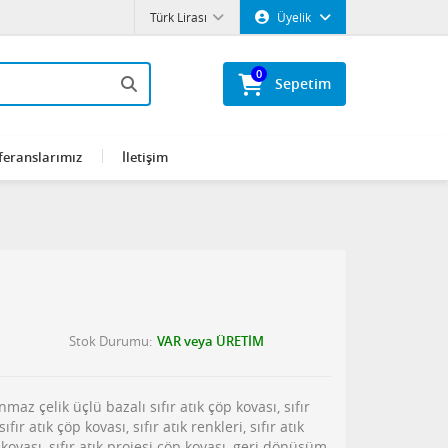
Türk Lirası
Üyelik
0
Sepetim
feranslarımız
İletişim
Stok Durumu
VAR veya ÜRETİM
lanmaz çelik üçlü bazalı sıfır atık çöp kovası, sıfır
sıfır atık çöp kovası, sıfır atık renkleri, sıfır atık
k kovası, sıfır atık projesi çöp kovası, geri dönüşüm