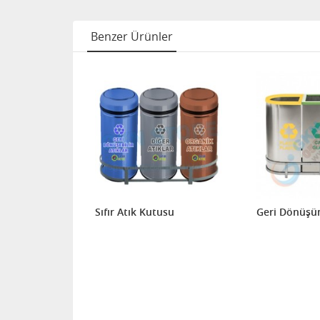
Benzer Ürünler
 Çöp Kovası
Sıfır Atık Kutusu
Geri Dönüşü