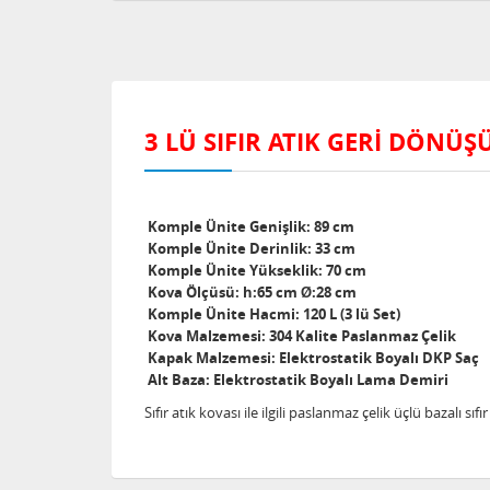
3 LÜ SIFIR ATIK GERİ DÖNÜ
Komple Ünite Genişlik: 89 cm
Komple Ünite Derinlik: 33 cm
Komple Ünite Yükseklik: 70 cm
Kova Ölçüsü: h:65 cm Ø:28 cm
Komple Ünite Hacmi: 120 L (3 lü Set)
Kova Malzemesi: 304 Kalite Paslanmaz Çelik
Kapak Malzemesi: Elektrostatik Boyalı DKP Saç
Alt Baza: Elektrostatik Boyalı Lama Demiri
Sıfır atık kovası ile ilgili paslanmaz çelik üçlü bazalı sıf