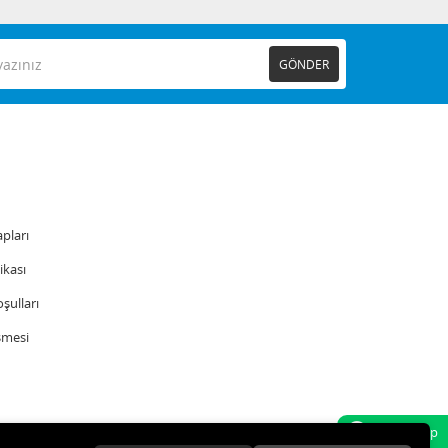
GÖNDER
pları
tikası
şulları
şmesi
Whatsapp