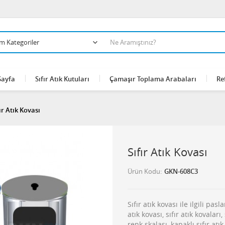
Sayfa
Sıfır Atık Kutuları
Çamaşır Toplama Arabaları
Re
ır Atık Kovası
Sıfır Atık Kovası
Ürün Kodu
GKN-608C3
Sıfır atık kovası ile ilgili pas
atık kovası, sıfır atık kovaları, 
renk skalası, kapaklı sıfır atı