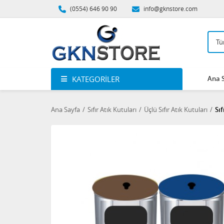
(0554) 646 90 90
info@gknstore.com
KATEGORILER
Ana 
Ana Sayfa
Sıfır Atık Kutuları
Üçlü Sıfır Atık Kutuları
Sıf