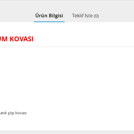
Ürün Bilgisi
Teklif İste
(0)
ŞÜM KOVASI
ır atık çöp kovası