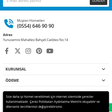
GÖNDER
Müşteri Hizmetleri
(0554) 646 90 90
Adres
Yunusemre Mahallesi Bahçeli Caddesi No:14
KURUMSAL
ÖDEME
Size daha iyi hizmet verebilmek için internet sitemizde çerezler
kullanılmaktadır. Çerez Politikaları Aydınlatma Metni’ni okuyabilir ve
© 2020 GKN STORE TEMİZLİK MADDELERİ SAN TİC LTD ŞTİ Tüm hakları
dilerseniz tercihlerinizi değiştirebilirsiniz.
Whatsapp
saklıdır.