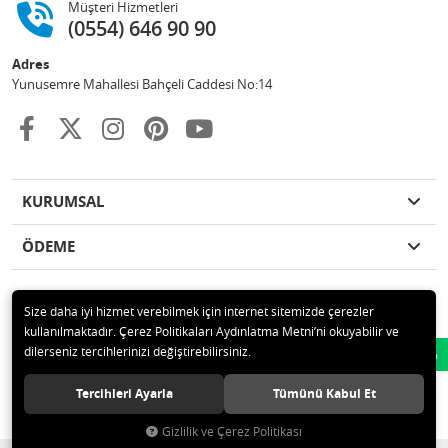
Müşteri Hizmetleri
(0554) 646 90 90
Adres
Yunusemre Mahallesi Bahçeli Caddesi No:14
KURUMSAL
ÖDEME
Size daha iyi hizmet verebilmek için internet sitemizde çerezler
kullanılmaktadır. Çerez Politikaları Aydınlatma Metni’ni okuyabilir ve
© 2020 GKN STORE TEMİZLİK MADDELERİ SAN TİC LTD ŞTİ Tüm hakları
dilerseniz tercihlerinizi değiştirebilirsiniz.
Whatsapp
saklıdır.
Tercihleri Ayarla
Tümünü Kabul Et
Gizlilik ve Çerez Politikası