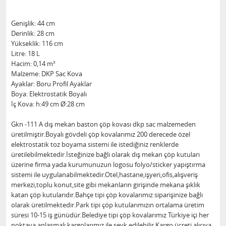
Genişlik: 44 cm
Derinlik: 28 cm
Yükseklik: 116 cm
Litre: 18 L
Hacim: 0,14 m³
Malzeme: DKP Sac Kova
Ayaklar: Boru Profil Ayaklar
Boya: Elektrostatik Boyalı
İç Kova: h:49 cm Ø:28 cm
Gkn -111 A dış mekan baston çöp kovası dkp sac malzemeden
üretilmiştir.Boyalı gövdeli çöp kovalarımız 200 derecede özel
elektrostatik toz boyama sistemi ile istediğiniz renklerde
üretilebilmektedir.İsteğinize bağlı olarak dış mekan çöp kutuları
üzerine firma yada kurumunuzun logosu folyo/sticker yapıştırma
sistemi ile uygulanabilmektedir.Otel,hastane,işyeri,ofis,alışveriş
merkezi,toplu konut,site gibi mekanların girişinde mekana şıklık
katan çöp kutularıdır.Bahçe tipi çöp kovalarımız siparişinize bağlı
olarak üretilmektedir.Park tipi çöp kutularımızın ortalama üretim
süresi 10-15 iş günüdür.Belediye tipi çöp kovalarımız Türkiye içi her
noktaya anlaşmalı kargolarımız ile sevk edilebilir.Kargo ücreti alıcıya