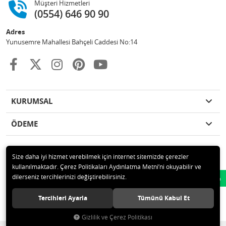
Müşteri Hizmetleri
(0554) 646 90 90
Adres
Yunusemre Mahallesi Bahçeli Caddesi No:14
KURUMSAL
ÖDEME
Size daha iyi hizmet verebilmek için internet sitemizde çerezler
kullanılmaktadır. Çerez Politikaları Aydınlatma Metni’ni okuyabilir ve
© 2020 GKN STORE TEMİZLİK MADDELERİ SAN TİC LTD ŞTİ Tüm hakları
dilerseniz tercihlerinizi değiştirebilirsiniz.
Whatsapp
saklıdır.
Tercihleri Ayarla
Tümünü Kabul Et
Gizlilik ve Çerez Politikası