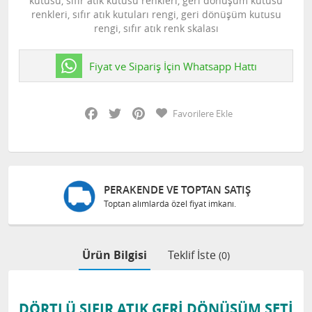
kutusu, sıfır atık kutusu renkleri, geri dönüşüm kutusu
renkleri, sıfır atık kutuları rengi, geri dönüşüm kutusu
rengi, sıfır atık renk skalası
Fiyat ve Sipariş İçin Whatsapp Hattı
Facebook
Twitter
Pinterest
Favorilere Ekle
PERAKENDE VE TOPTAN SATIŞ
Toptan alımlarda özel fiyat imkanı.
Ürün Bilgisi
Teklif İste
(0)
DÖRTLÜ SIFIR ATIK GERİ DÖNÜŞÜM SETİ