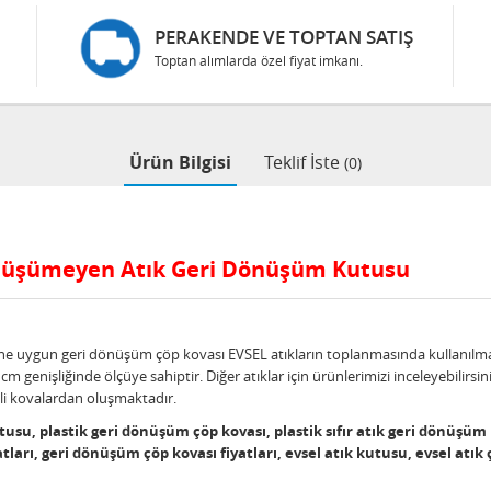
PERAKENDE VE TOPTAN SATIŞ
Toptan alımlarda özel fiyat imkanı.
Ürün Bilgisi
Teklif İste
(0)
 Dönüşümeyen Atık Geri Dönüşüm Kutusu
sine uygun geri dönüşüm çöp kovası EVSEL atıkların toplanmasında kullanılma
 genişliğinde ölçüye sahiptir. Diğer atıklar için ürünlerimizi inceleyebilirsiniz
teli kovalardan oluşmaktadır.
usu, plastik geri dönüşüm çöp kovası, plastik sıfır atık geri dönüşüm ku
tları, geri dönüşüm çöp kovası fiyatları, evsel atık kutusu, evsel atık ç