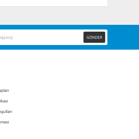
GÖNDER
pları
tikası
şulları
şmesi