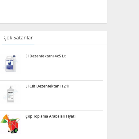
Çok Satanlar
El Dezenfektanı 4x5 Lt
El Cilt Dezenfektanı 12'li
Çöp Toplama Arabaları Fiyatı