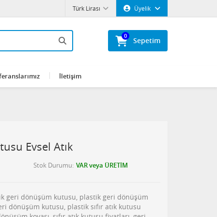
Türk Lirası
Üyelik
0
Sepetim
feranslarımız
İletişim
utusu Evsel Atık
Stok Durumu
VAR veya ÜRETİM
astik geri dönüşüm kutusu, plastik geri dönüşüm
 geri dönüşüm kutusu, plastik sıfır atık kutusu
 dönüşüm kovası, sıfır atık kutusu fiyatları, geri