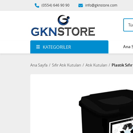
(0554) 646 90 90
info@gknstore.com
KATEGORILER
Ana 
Ana Sayfa
Sıfır Atık Kutuları
Atık Kutuları
Plastik Sıfı