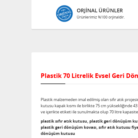
ORJINAL ÜRÜNLER
Ürünlerimiz %100 orjinaldir.
Plastik 70 Litrelik Evsel Geri
Plastik malzemeden imal edilmiş olan sıfır atık proje
kutusu kapak kısmı ile birlikte 75 cm yüksekliğinde 43 cm
ve içerikte etiketi ile sunulmakta olup 70 litre kapasi
plastik sıfır atık kutusu, plastik geri dönüşüm kut
plastik geri dönüşüm kovası, sıfır atık kutusu fiya
dönüşüm kutusu