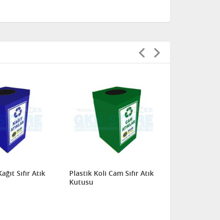
Kağıt Sıfır Atık
Plastik Koli Cam Sıfır Atık
Plastik Koli
Kutusu
Atık Kutusu