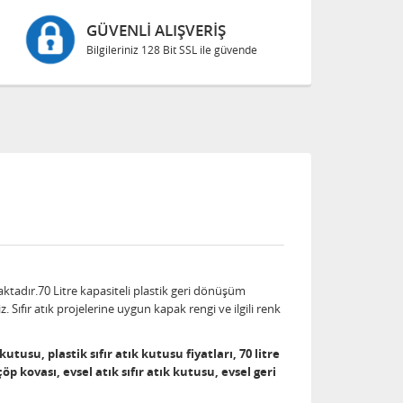
GÜVENLI ALIŞVERIŞ
Bilgileriniz 128 Bit SSL ile güvende
ktadır.70 Litre kapasiteli plastik geri dönüşüm
. Sıfır atık projelerine uygun kapak rengi ve ilgili renk
tusu, plastik sıfır atık kutusu fiyatları, 70 litre
öp kovası, evsel atık sıfır atık kutusu, evsel geri