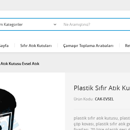
Sayfa
Sıfır Atık Kutuları
Çamaşır Toplama Arabaları
Re
r Atık Kutusu Evsel Atık
Plastik Sıfır Atık K
Ürün Kodu
CAK-EVSEL
plastik sıfır atık kutusu, pl
çöp kovası, plastik sıfır atık
fiyatları, 70 litre plastik geri