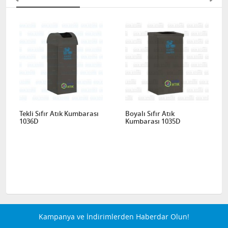
Tekli Sıfır Atık Kumbarası
Boyalı Sıfır Atık
1036D
Kumbarası 1035D
Kampanya ve İndirimlerden Haberdar Olun!