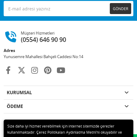
GÖNDER
Müşteri Hizmetleri
(0554) 646 90 90
Adres
Yunusemre Mahallesi Bahçeli Caddesi No:14
KURUMSAL
ÖDEME
Size daha iyi hizmet verebilmek için internet sitemizde çerezler
kullanılmaktadır. Çerez Politikaları Aydınlatma Metni’ni okuyabilir ve
© 2020 GKN STORE TEMİZLİK MADDELERİ SAN TİC LTD ŞTİ Tüm hakları