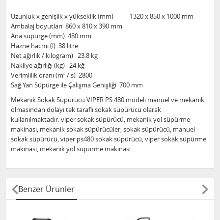
Uzunluk x genişlik x yükseklik (mm) 1320 x 850 x 1000 mm
Ambalaj boyutları 860 x 810 x 390 mm
Ana süpürge (mm) 480 mm
Hazne hacmi (l) 38 litre
Net ağırlık / kilogram) 23.8 kg
Nakliye ağırlığı (kg) 24 kğ
Verimlilik oranı (m² / s) 2800
Sağ Yan Süpürge ile Çalışma Genişliği 700 mm
Mekanik Sokak Süpürücü VIPER PS 480 modeli manuel ve mekanik
olmasından dolayı tek taraflı sokak süpürücü olarak
kullanılmaktadır. viper sokak süpürücü, mekanik yol süpürme
makinası, mekanik sokak süpürücüler, sokak süpürücü, manuel
sokak süpürücü, viper ps480 sokak süpürücü, viper sokak süpürme
makinası, mekanik yol süpürme makinası
Benzer Ürünler