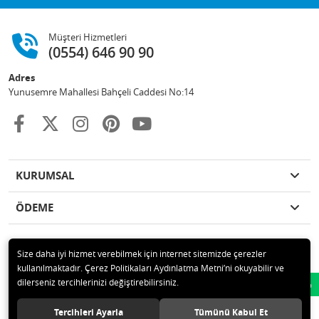
Müşteri Hizmetleri
(0554) 646 90 90
Adres
Yunusemre Mahallesi Bahçeli Caddesi No:14
KURUMSAL
ÖDEME
Size daha iyi hizmet verebilmek için internet sitemizde çerezler
kullanılmaktadır. Çerez Politikaları Aydınlatma Metni’ni okuyabilir ve
© 2020 GKN STORE TEMİZLİK MADDELERİ SAN TİC LTD ŞTİ Tüm hakları
dilerseniz tercihlerinizi değiştirebilirsiniz.
Whatsapp
saklıdır.
Tercihleri Ayarla
Tümünü Kabul Et