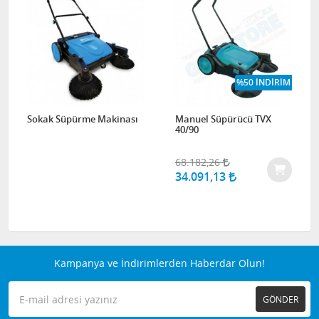
%50 İNDIRIM
Sokak Süpürme Makinası
Manuel Süpürücü TVX
40/90
68.182,26
34.091,13
Kampanya ve İndirimlerden Haberdar Olun!
GÖNDER