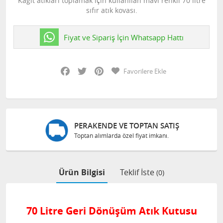
Kağıt atıkları toplamak için kullanılan mavi renkli 70 litre
sıfır atık kovası.
Fiyat ve Sipariş İçin Whatsapp Hattı
Facebook
Twitter
Pinterest
Favorilere Ekle
PERAKENDE VE TOPTAN SATIŞ
Toptan alımlarda özel fiyat imkanı.
Ürün Bilgisi
Teklif İste
(0)
70 Litre Geri Dönüşüm Atık Kutusu