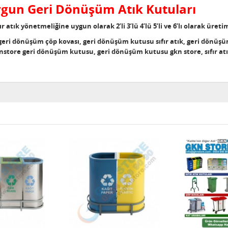
Uygun Geri Dönüşüm Atık Kutuları
fır atık yönetmeliğine uygun olarak 2’li 3’lü 4’lü 5’li ve 6’lı olarak üre
ri dönüşüm çöp kovası, geri dönüşüm kutusu sıfır atık, geri dönüşüm 
tore geri dönüşüm kutusu, geri dönüşüm kutusu gkn store, sıfır atık