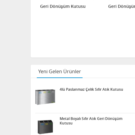
m Çöp
Geri Dönüşüm Kutusu
Geri Dönüşü
Yeni Gelen Ürünler
4lü Paslanmaz Çelik Sıfır Atık Kutusu
Metal Boyalı Sıfır Atık Geri Dönüşüm
Kutusu