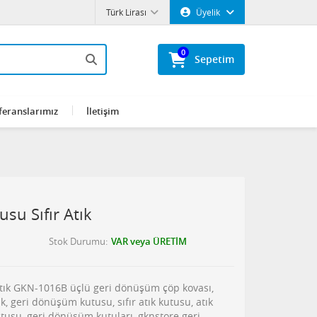
Türk Lirası
Üyelik
0
Sepetim
feranslarımız
İletişim
su Sıfır Atık
Stok Durumu
VAR veya ÜRETİM
tık GKN-1016B üçlü geri dönüşüm çöp kovası,
k, geri dönüşüm kutusu, sıfır atık kutusu, atık
usu, geri dönüşüm kutuları, gknstore geri