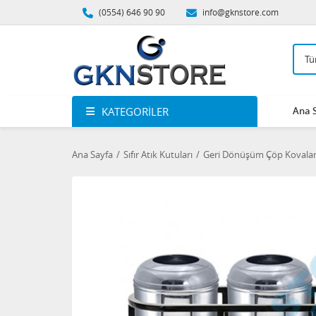
(0554) 646 90 90
info@gknstore.com
KATEGORILER
Ana 
Ana Sayfa
Sıfır Atık Kutuları
Geri Dönüşüm Çöp Kovalar