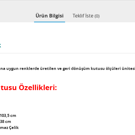
Ürün Bilgisi
Teklif İste
(0)
k
ına uygun renklerde üretilen ve geri dönüşüm kutusu ölçüleri ünitesi 
tusu Özellikleri:
 103,5 cm
 38 cm
nmaz Çelik