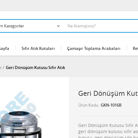
Sayfa
Sıfır Atık Kutuları
Çamaşır Toplama Arabaları
Re
ı
Geri Dönüşüm Kutusu Sıfır Atık
Geri Dönüşüm Kutu
Ürün Kodu
GKN-1016B
Geri Dönüşüm Kutusu Sıfır A
geri dönüşüm kutusu sıfır atı
kutusu, geri dönüşüm çöp kut