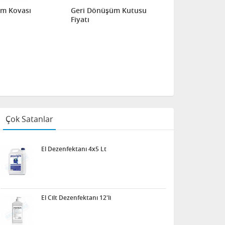
üm Kovası
Geri Dönüşüm Kutusu
Geri Dönüş
Fiyatı
Çok Satanlar
El Dezenfektanı 4x5 Lt
El Cilt Dezenfektanı 12'li