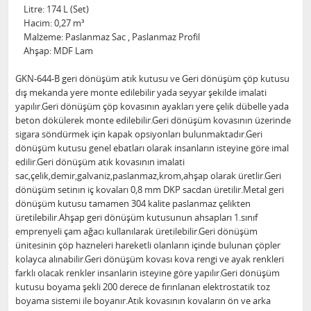
Litre: 174 L (Set)
Hacim: 0,27 m³
Malzeme: Paslanmaz Sac , Paslanmaz Profil
Ahşap: MDF Lam
GKN-644-B geri dönüşüm atık kutusu ve Geri dönüşüm çöp kutusu
dış mekanda yere monte edilebilir yada seyyar şekilde imalati
yapılır.Geri dönüşüm çöp kovasının ayakları yere çelik dübelle yada
beton dökülerek monte edilebilir.Geri dönüşüm kovasının üzerinde
sigara söndürmek için kapak opsiyonları bulunmaktadır.Geri
dönüşüm kutusu genel ebatları olarak insanların isteyine göre imal
edilir.Geri dönüşüm atık kovasının imalati
sac,çelik,demir,galvaniz,paslanmaz,krom,ahşap olarak üretlir.Geri
dönüşüm setinın iç kovaları 0,8 mm DKP sacdan üretilir.Metal geri
dönüşüm kutusu tamamen 304 kalite paslanmaz çelikten
üretilebilir.Ahşap geri dönüşüm kutusunun ahsapları 1.sınıf
emprenyeli çam ağacı kullanılarak üretilebilir.Geri dönüşüm
ünitesinin çöp hazneleri hareketli olanların içinde bulunan çöpler
kolayca alınabilir.Geri dönüşüm kovası kova rengi ve ayak renkleri
farklı olacak renkler insanlarin isteyine göre yapılır.Geri dönüşüm
kutusu boyama şekli 200 derece de fırınlanan elektrostatik toz
boyama sistemi ile boyanır.Atık kovasının kovaların ön ve arka