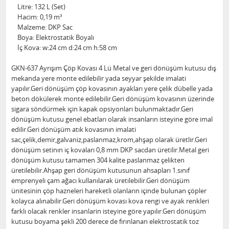
Litre: 132 L (Set)
Hacim: 0,19 m³
Malzeme: DKP Sac
Boya: Elektrostatik Boyalı
İç Kova: w:24 cm d:24 cm h:58 cm
GKN-637 Ayrışım Çöp Kovası 4 Lü Metal ve geri dönüşüm kutusu dış
mekanda yere monte edilebilir yada seyyar şekilde imalati
yapılır.Geri dönüşüm çöp kovasının ayakları yere çelik dübelle yada
beton dökülerek monte edilebilir.Geri dönüşüm kovasının üzerinde
sigara söndürmek için kapak opsiyonları bulunmaktadır.Geri
dönüşüm kutusu genel ebatları olarak insanların isteyine göre imal
edilir.Geri dönüşüm atık kovasının imalati
sac,çelik,demir,galvaniz,paslanmaz,krom,ahşap olarak üretlir.Geri
dönüşüm setinın iç kovaları 0,8 mm DKP sacdan üretilir.Metal geri
dönüşüm kutusu tamamen 304 kalite paslanmaz çelikten
üretilebilir.Ahşap geri dönüşüm kutusunun ahsapları 1.sınıf
emprenyeli çam ağacı kullanılarak üretilebilir.Geri dönüşüm
ünitesinin çöp hazneleri hareketli olanların içinde bulunan çöpler
kolayca alınabilir.Geri dönüşüm kovası kova rengi ve ayak renkleri
farklı olacak renkler insanlarin isteyine göre yapılır.Geri dönüşüm
kutusu boyama şekli 200 derece de fırınlanan elektrostatik toz