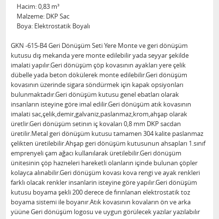
Hacim: 0,83 m³
Malzeme: DKP Sac
Boya: Elektrostatik Boyalı
GKN -615-B4 Geri Dönüşüm Seti Yere Monte ve geri dönüşüm
kutusu dış mekanda yere monte edilebilir yada seyyar şekilde
imalati yapılır.Geri dönüşüm çöp kovasının ayakları yere çelik
dübelle yada beton dökülerek monte edilebilir.Geri dönüşüm
kovasının üzerinde sigara söndürmek için kapak opsiyonları
bulunmaktadır.Geri dönüşüm kutusu genel ebatları olarak
insanların isteyine göre imal edilir.Geri dönüşüm atık kovasının
imalati sac,çelik,demir,galvaniz,paslanmaz,krom,ahşap olarak
üretlir.Geri dönüşüm setinın iç kovaları 0,8 mm DKP sacdan
üretilir.Metal geri dönüşüm kutusu tamamen 304 kalite paslanmaz
çelikten üretilebilir.Ahşap geri dönüşüm kutusunun ahsapları 1.sınıf
emprenyeli çam ağacı kullanılarak üretilebilir.Geri dönüşüm
ünitesinin çöp hazneleri hareketli olanların içinde bulunan çöpler
kolayca alınabilir.Geri dönüşüm kovası kova rengi ve ayak renkleri
farklı olacak renkler insanlarin isteyine göre yapılır.Geri dönüşüm
kutusu boyama şekli 200 derece de fırınlanan elektrostatik toz
boyama sistemi ile boyanır.Atık kovasının kovaların ön ve arka
yüüne Geri dönüşüm logosu ve uygun görülecek yazılar yazılabılır