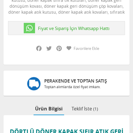
kutusu, döner kapak sıfıra tık kutuları, döner kapak geri
dönüşüm kovası, döner kapak geri dönüşüm çöp kovaları,
döner kapak atık kutusu, döner kapak atık kovaları, sıfıratık
Fiyat ve Sipariş İçin Whatsapp Hattı
Facebook
Twitter
Pinterest
Favorilere Ekle
PERAKENDE VE TOPTAN SATIŞ
Toptan alımlarda özel fiyat imkanı.
Ürün Bilgisi
Teklif İste
(1)
DÖRTLÜ DÖNER KAPAK SIFIR ATIK GERİ