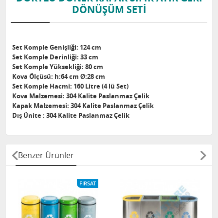
DÖNÜŞÜM SETİ
Set Komple Genişliği: 124 cm
Set Komple Derinliği: 33 cm
Set Komple Yüksekliği: 80 cm
Kova Ölçüsü: h:64 cm Ø:28 cm
Set Komple Hacmi: 160 Litre (4 lü Set)
Kova Malzemesi: 304 Kalite Paslanmaz Çelik
Kapak Malzemesi: 304 Kalite Paslanmaz Çelik
Dış Ünite : 304 Kalite Paslanmaz Çelik
Benzer Ürünler
FIRSAT