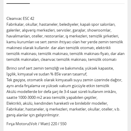
Cleanvac ESC 42
Fabrikalar, okullar, hastaneler, belediyeler, kapalı spor salonları,
galeriler, alışveriş merkezleri, servisler, garajlar, showroomlar,
havalimanları, oteller, restoranlar, iş merkezleri, temizlik şirketleri,
kamu kurumları ve sert zemin ihtiyacı olan her yerde zemin temizlik
makinesi olarak kullanılır. dar alan temizlik otomatı, elektrikli
temizlik makinası, temizlik makinası, temizlik makinası fiyatı, dar alan
temizlik makinaları, cleanvac temizlik makinası, temizlik otomatı
Birinci sınıf sert zemin temizliği ve bakımında; yüksek kapasite,
İşçilik, kimyasal ve sudan % 85’e varan tasarruf,
Tek geçişte, otomatik olarak kimyasallı suyu zemin üzerinde dağıtır,
aynı anda fırçalama ve yüksek vakum gücüyle etkin temizlik
Akülü modellerde bir defa şarj ile 3-4 saat süreli kullanım imkânı,
saatte 1000-3000 m2 arası temizlik yapabilen çeşitler,
Elektrikli, akülü, kendinden hareketli ve binilebilir modeller,
Fabrikalar, hastaneler, iş merkezleri, marketler, okullar, oteller, v.b.
geniş alanlar için geliştirilmiştir.
Fırça Motoru(Volt / Watt) 220 / 550